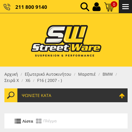
0
211 800 9140
0,00 €
ΚΑΘΑΡΌ ΣΎΝΟΛΟ:
0,00 €
ΤΕΛΙΚΌ ΣΎΝΟΛΟ:
Αρχική
Εξωτερικό Αυτοκινήτου
Μαρσπιέ
BMW
/
/
/
/
Σειρά X
X6
F16 ( 2007 - )
/
/
ΨΩΝΊΣΤΕ ΚΑΤΆ
Πλέγμα
Λίστα