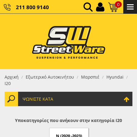
0
211 800 9140
0,00 €
ΚΑΘΑΡΌ ΣΎΝΟΛΟ:
0,00 €
ΤΕΛΙΚΌ ΣΎΝΟΛΟ:
Αρχική
Εξωτερικό Αυτοκινήτου
Μαρσπιέ
Hyundai
/
/
/
/
I20
ΨΩΝΊΣΤΕ ΚΑΤΆ
Υποκατηγορίες που ανήκουν στην κατηγορία I20
N (2020 -2023)