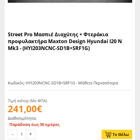
Street Pro Μασπιέ Διαχύτης + Φτεράκια
προφυλακτήρα Maxton Design Hyundai I20 N
Mk3 - (HYI203NCNC-SD1B+SRF1G)
Κωδικός: HYI203NCNC-SD1B+SRF1G - Μάθετε Περισσότερα
Τιμή eshop (Με ΦΠΑ)
241,00€
Διαθεσιμότητα:
Παράδοση έως 30 ημέρες
Το Θέλω