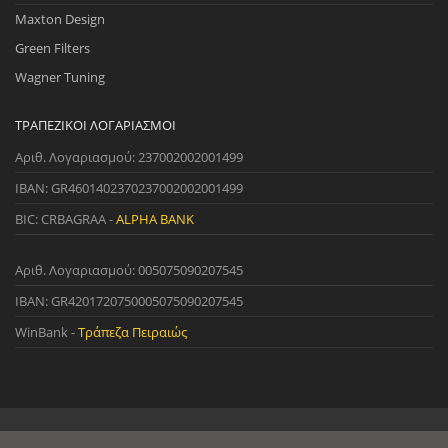
Maxton Design
Green Filters
Wagner Tuning
ΤΡΑΠΕΖΙΚΟΊ ΛΟΓΑΡΙΑΣΜΟΊ
Αριθ. Λογαριασμού: 237002002001499
IBAN: GR4601402370237002002001499
BIC: CRBAGRAA -
ALPHA BANK
Αριθ. Λογαριασμού: 005075090207545
IBAN: GR4201720750005075090207545
WinBank -
Τράπεζα Πειραιώς
© 2022 StreetWare. All Rights Reserved. | Designed and Developed
by