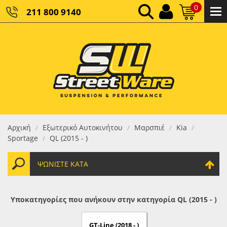
0
211 800 9140
0,00 €
ΚΑΘΑΡΌ ΣΎΝΟΛΟ:
0,00 €
ΤΕΛΙΚΌ ΣΎΝΟΛΟ:
Αρχική
Εξωτερικό Αυτοκινήτου
Μαρσπιέ
Kia
/
/
/
/
Sportage
QL (2015 - )
/
ΨΩΝΊΣΤΕ ΚΑΤΆ
Υποκατηγορίες που ανήκουν στην κατηγορία QL (2015 - )
GT-Line (2018 - )