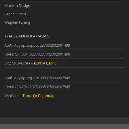
Maxton Design
Green Filters
Wagner Tuning
ΤΡΑΠΕΖΙΚΟΊ ΛΟΓΑΡΙΑΣΜΟΊ
Αριθ. Λογαριασμού: 237002002001499
IBAN: GR4601402370237002002001499
BIC: CRBAGRAA -
ALPHA BANK
Αριθ. Λογαριασμού: 005075090207545
IBAN: GR4201720750005075090207545
WinBank -
Τράπεζα Πειραιώς
© 2022 StreetWare. All Rights Reserved. | Designed and Developed
by