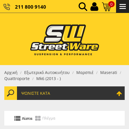
0
211 800 9140
0,00 €
ΚΑΘΑΡΌ ΣΎΝΟΛΟ:
0,00 €
ΤΕΛΙΚΌ ΣΎΝΟΛΟ:
Αρχική
Εξωτερικό Αυτοκινήτου
Μαρσπιέ
Maserati
/
/
/
/
Quattroporte
Mk6 (2013 - )
/
ΨΩΝΊΣΤΕ ΚΑΤΆ
Πλέγμα
Λίστα