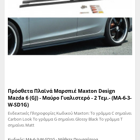
Πρόσθετα Πλαϊνά Μαρσπιέ Maxton Design
Mazda 6 (GJ) - Μαύρο Γυαλιστερό - 2 Τεμ.- (MA-6-3-
W-SD1G)
Ενδεικτικές Πληροφορίες Κωδικού Maxton: Το γράμμα C σημαίνει
Carbon Look Το γράμμα G σημαίνει Glossy Black Το γράμμα T
σημαίνει Matt
Κωδικός: MA-6-3-W-SD1G - Μάθετε Περισσότερα