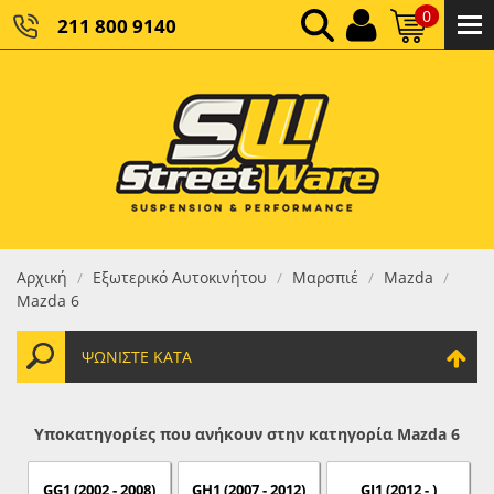
0
211 800 9140
0,00 €
ΚΑΘΑΡΌ ΣΎΝΟΛΟ:
0,00 €
ΤΕΛΙΚΌ ΣΎΝΟΛΟ:
Αρχική
Εξωτερικό Αυτοκινήτου
Μαρσπιέ
Mazda
/
/
/
/
Mazda 6
ΨΩΝΊΣΤΕ ΚΑΤΆ
Υποκατηγορίες που ανήκουν στην κατηγορία Mazda 6
GG1 (2002 - 2008)
GH1 (2007 - 2012)
GJ1 (2012 - )