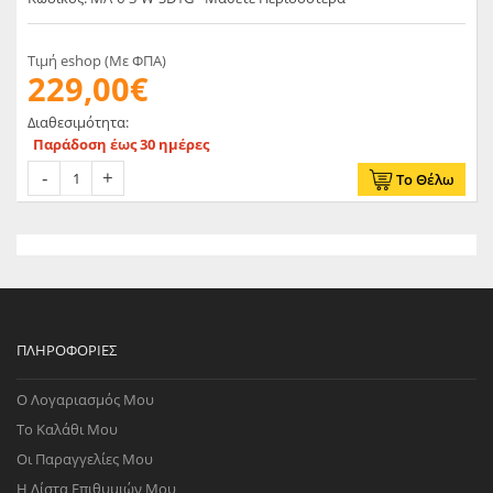
Τιμή eshop (Με ΦΠΑ)
229,00€
Διαθεσιμότητα:
Παράδοση έως 30 ημέρες
Το Θέλω
ΠΛΗΡΟΦΟΡΊΕΣ
Ο Λογαριασμός Μου
Το Καλάθι Μου
Οι Παραγγελίες Μου
Η Λίστα Επιθυμιών Μου