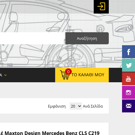
Αναζήτηση
0
ΤΟ ΚΑΛΆΘΙ ΜΟΥ
Α
Εμφάνιση
Ανά Σελίδα
0,00 €
ΚΑΘΑΡΌ ΣΎΝΟΛΟ:
0,00 €
ΤΕΛΙΚΌ ΣΎΝΟΛΟ:
 Maxton Design Mercedes Benz CLS C219