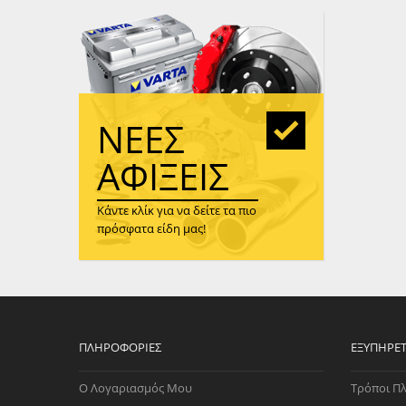
WAST
RENA
ΑΝΤΛ
ΛΕΊΠ
(TURB
ΝΈΕΣ
ΑΝΤΛ
ΑΦΊΞΕΙΣ
Κάντε κλίκ για να δείτε τα πιο
πρόσφατα είδη μας!
ΠΛΗΡΟΦΟΡΊΕΣ
ΕΞΥΠΗΡΈ
Ο Λογαριασμός Μου
Τρόποι Π