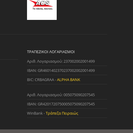
ΤΡΑΠΕΖΙΚΟΊ ΛΟΓΑΡΙΑΣΜΟΊ
Αριθ. Λογαριασμού: 237002002001499
IBAN: GR4601402370237002002001499
BIC: CRBAGRAA -
ALPHA BANK
Αριθ. Λογαριασμού: 005075090207545
IBAN: GR4201720750005075090207545
WinBank -
Τράπεζα Πειραιώς