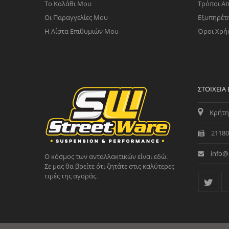
Το Καλάθι Μου
Τρόποι Α
Οι Παραγγελίες Μου
Εξυπηρέτ
Η Λίστα Επιθυμιών Μου
Όροι Χρή
ΣΤΟΙΧΕΊΑ
Κρήτη
21180
info@
Ο κόσμος των ανταλλακτικών είναι εδώ.
Σε μας θα βρείτε ότι ζητάτε στις καλύτερες
τιμές της αγοράς.