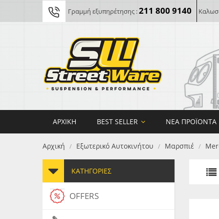
211 800 9140
Γραμμή εξυπηρέτησης :
Καλωσο
ΑΡΧΙΚΉ
BEST SELLER
ΝΈΑ ΠΡΟΪΌΝΤΑ
Αρχική
Εξωτερικό Αυτοκινήτου
Μαρσπιέ
Mer
/
/
/
ΚΑΤΗΓΟΡΊΕΣ
OFFERS
FORG
MAXT