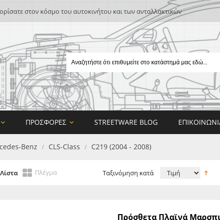
ρίσατε στον κόσμο του αυτοκινήτου και των ανταλλακτικών
ΠΡΟΣΦΟΡΈΣ
STREETWARE BLOG
ΕΠΙΚΟΙΝΩΝΊ
cedes-Benz
CLS-Class
C219 (2004 - 2008)
/
/
Πλέγμα
Λίστα
Ταξινόμηση κατά
E
Πρόσθετα Πλαϊνά Μαρσπιέ
ON DESIGN