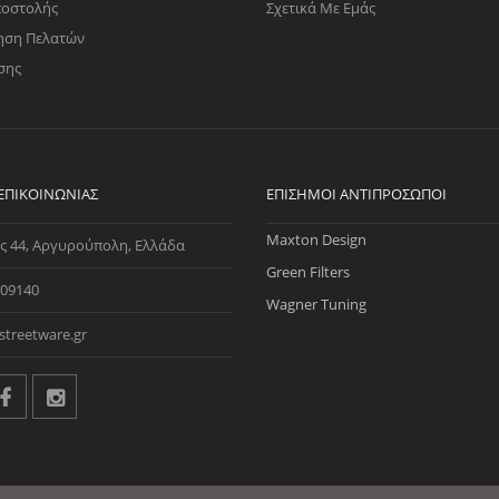
ποστολής
Σχετικά Με Εμάς
ηση Πελατών
σης
 ΕΠΙΚΟΙΝΩΝΊΑΣ
ΕΠΊΣΗΜΟΙ ΑΝΤΙΠΡΌΣΩΠΟΙ
Maxton Design
ς 44, Αργυρούπολη, Ελλάδα
Green Filters
09140
Wagner Tuning
streetware.gr