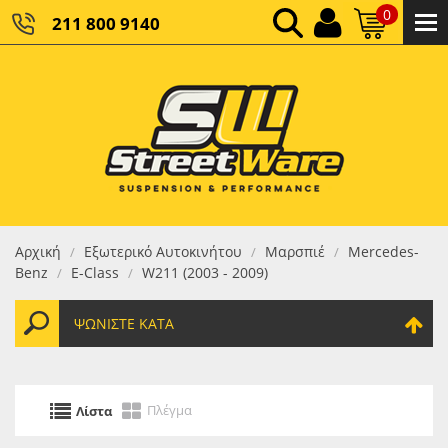
0
211 800 9140
0,00 €
ΚΑΘΑΡΌ ΣΎΝΟΛΟ:
0,00 €
ΤΕΛΙΚΌ ΣΎΝΟΛΟ:
Αρχική
Εξωτερικό Αυτοκινήτου
Μαρσπιέ
Mercedes-
/
/
/
Benz
E-Class
W211 (2003 - 2009)
/
/
ΨΩΝΊΣΤΕ ΚΑΤΆ
Πλέγμα
Λίστα