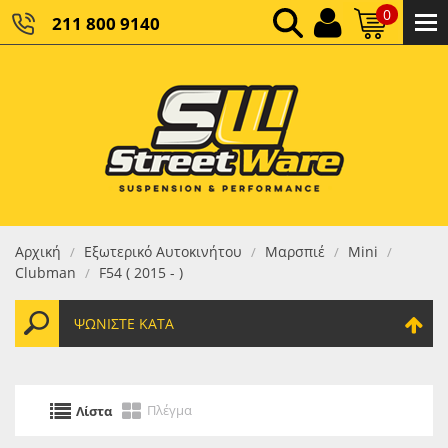
0
211 800 9140
0,00 €
ΚΑΘΑΡΌ ΣΎΝΟΛΟ:
0,00 €
ΤΕΛΙΚΌ ΣΎΝΟΛΟ:
Αρχική
Εξωτερικό Αυτοκινήτου
Μαρσπιέ
Mini
/
/
/
/
Clubman
F54 ( 2015 - )
/
ΨΩΝΊΣΤΕ ΚΑΤΆ
Πλέγμα
Λίστα