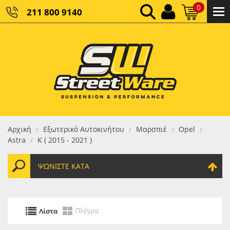
0
211 800 9140
0,00 €
ΚΑΘΑΡΌ ΣΎΝΟΛΟ:
0,00 €
ΤΕΛΙΚΌ ΣΎΝΟΛΟ:
Αρχική
Εξωτερικό Αυτοκινήτου
Μαρσπιέ
Opel
/
/
/
/
Astra
K ( 2015 - 2021 )
/
ΨΩΝΊΣΤΕ ΚΑΤΆ
Πλέγμα
Λίστα