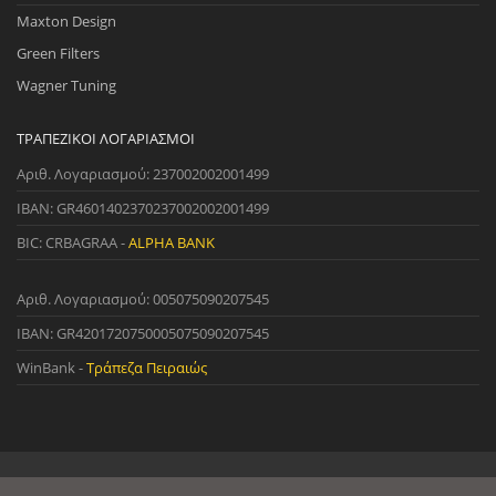
Maxton Design
Green Filters
Wagner Tuning
ΤΡΑΠΕΖΙΚΟΊ ΛΟΓΑΡΙΑΣΜΟΊ
Αριθ. Λογαριασμού: 237002002001499
IBAN: GR4601402370237002002001499
BIC: CRBAGRAA -
ALPHA BANK
Αριθ. Λογαριασμού: 005075090207545
IBAN: GR4201720750005075090207545
WinBank -
Τράπεζα Πειραιώς
© 2022 StreetWare. All Rights Reserved. | Designed and Developed
by