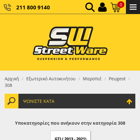
0
211 800 9140
0,00 €
ΚΑΘΑΡΌ ΣΎΝΟΛΟ:
0,00 €
ΤΕΛΙΚΌ ΣΎΝΟΛΟ:
Αρχική
Εξωτερικό Αυτοκινήτου
Μαρσπιέ
Peugeot
/
/
/
/
308
ΨΩΝΊΣΤΕ ΚΑΤΆ
Υποκατηγορίες που ανήκουν στην κατηγορία 308
GTI ( 2013 - 2021)