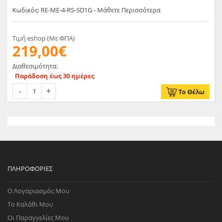
Κωδικός: RE-ME-4-RS-SD1G - Μάθετε Περισσότερα
Τιμή eshop (Με ΦΠΑ)
219,00€
Διαθεσιμότητα:
Παράδοση έως 30 ημέρες
Το Θέλω
ΠΛΗΡΟΦΟΡΊΕΣ
Ο Λογαριασμός Μου
Το Καλάθι Μου
Οι Παραγγελίες Μου