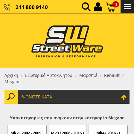
0
211 800 9140
0,00 €
ΚΑΘΑΡΌ ΣΎΝΟΛΟ:
0,00 €
ΤΕΛΙΚΌ ΣΎΝΟΛΟ:
Αρχική
Εξωτερικό Αυτοκινήτου
Μαρσπιέ
Renault
/
/
/
/
Megane
ΨΩΝΊΣΤΕ ΚΑΤΆ
Υποκατηγορίες που ανήκουν στην κατηγορία Megane
Mk2 ( 2002 - 2009 )
Mk3 ( 2008 - 2016 )
Mk4 ( 2016 - )