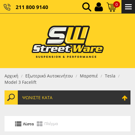
0
211 800 9140
0,00 €
ΚΑΘΑΡΌ ΣΎΝΟΛΟ:
0,00 €
ΤΕΛΙΚΌ ΣΎΝΟΛΟ:
Αρχική
Εξωτερικό Αυτοκινήτου
Μαρσπιέ
Tesla
/
/
/
/
Model 3 Facelift
ΨΩΝΊΣΤΕ ΚΑΤΆ
Πλέγμα
Λίστα