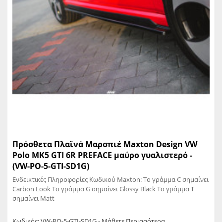
Πρόσθετα Πλαϊνά Μαρσπιέ Maxton Design VW
Polo MK5 GTI 6R PREFACE μαύρο γυαλιστερό -
(VW-PO-5-GTI-SD1G)
Ενδεικτικές Πληροφορίες Κωδικού Maxton: Το γράμμα C σημαίνει
Carbon Look Το γράμμα G σημαίνει Glossy Black Το γράμμα T
σημαίνει Matt
Κωδικός: VW-PO-5-GTI-SD1G - Μάθετε Περισσότερα