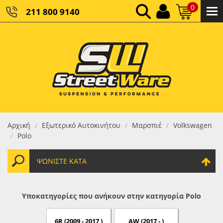
0
211 800 9140
0,00 €
ΚΑΘΑΡΌ ΣΎΝΟΛΟ:
0,00 €
ΤΕΛΙΚΌ ΣΎΝΟΛΟ:
Αρχική
Εξωτερικό Αυτοκινήτου
Μαρσπιέ
Volkswagen
/
/
/
Polo
/
ΨΩΝΊΣΤΕ ΚΑΤΆ
Υποκατηγορίες που ανήκουν στην κατηγορία Polo
6R (2009 - 2017 )
AW (2017 - )