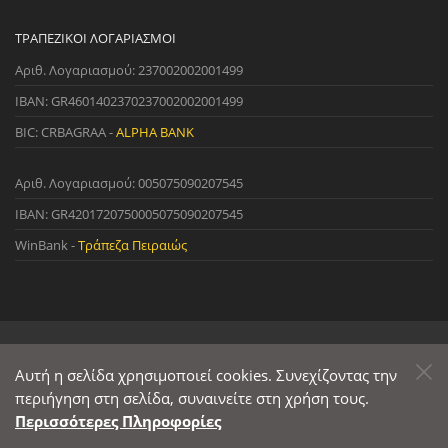
ΤΡΑΠΕΖΙΚΟΊ ΛΟΓΑΡΙΑΣΜΟΊ
Αριθ. Λογαριασμού: 237002002001499
IBAN: GR4601402370237002002001499
BIC: CRBAGRAA -
ALPHA BANK
Αριθ. Λογαριασμού: 005075090207545
IBAN: GR4201720750005075090207545
WinBank -
Τράπεζα Πειραιώς
© 2022 StreetWare. All Rights Reserved. | Designed and Developed
by
Αυτή η σελίδα χρησιμοποιεί cookies. Συνεχίζοντας την
Primesoft
&
CodeCave
περιήγηση στη σελίδα, συναινείτε στη χρήση τους.
Περισσότερες Πληροφορίες