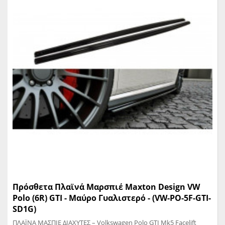
Πρόσθετα Πλαϊνά Μαρσπιέ Maxton Design VW
Polo (6R) GTI - Mαύρο Γυαλιστερό - (VW-PO-5F-GTI-
SD1G)
ΠΛΑΪΝΑ ΜΑΣΠΙΕ ΔΙΑΧΥΤΕΣ – Volkswagen Polo GTI Mk5 Facelift