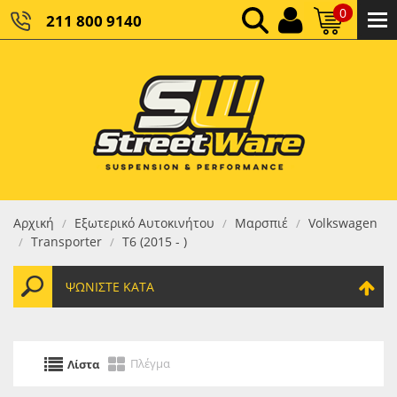
0
211 800 9140
0,00 €
ΚΑΘΑΡΌ ΣΎΝΟΛΟ:
0,00 €
ΤΕΛΙΚΌ ΣΎΝΟΛΟ:
Αρχική
Εξωτερικό Αυτοκινήτου
Μαρσπιέ
Volkswagen
/
/
/
Transporter
T6 (2015 - )
/
/
ΨΩΝΊΣΤΕ ΚΑΤΆ
Πλέγμα
Λίστα