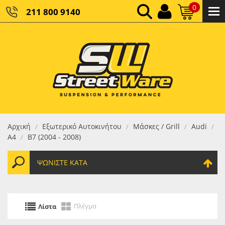
0
211 800 9140
0,00 €
ΚΑΘΑΡΌ ΣΎΝΟΛΟ:
0,00 €
ΤΕΛΙΚΌ ΣΎΝΟΛΟ:
Αρχική
Εξωτερικό Αυτοκινήτου
Μάσκες / Grill
Audi
/
/
/
/
A4
B7 (2004 - 2008)
/
ΨΩΝΊΣΤΕ ΚΑΤΆ
Πλέγμα
Λίστα