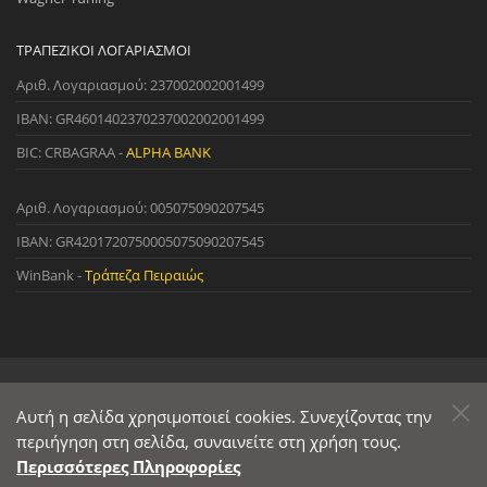
ΤΡΑΠΕΖΙΚΟΊ ΛΟΓΑΡΙΑΣΜΟΊ
Αριθ. Λογαριασμού: 237002002001499
IBAN: GR4601402370237002002001499
BIC: CRBAGRAA -
ALPHA BANK
Αριθ. Λογαριασμού: 005075090207545
IBAN: GR4201720750005075090207545
WinBank -
Τράπεζα Πειραιώς
© 2022 StreetWare. All Rights Reserved. | Designed and Developed
by
Αυτή η σελίδα χρησιμοποιεί cookies. Συνεχίζοντας την
Primesoft
&
CodeCave
περιήγηση στη σελίδα, συναινείτε στη χρήση τους.
Περισσότερες Πληροφορίες