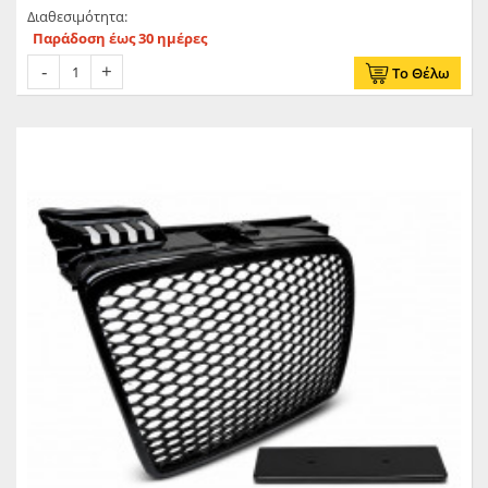
προφυλακτήρα !
Διαθεσιμότητα:
Παράδοση έως 30 ημέρες
Το Θέλω