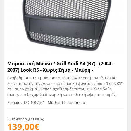
Μπροστινή Μάσκα / Grill Audi A4 (B7) - (2004-
2007) Look RS - Χωρίς Σήμα - Μαύρη -
Αναβαθμίστε την εμφάνιση του Audi A4 B7 σας (μοντέλα 2004–
2007) με αυτήν την εντυπωσιακή μάσκα ψυγείου τύπου "Look RS"
σε μαύρο χρώμα. Ο σπορ σχεδιασμός τύπου κυψελοειδούς
(honeycomb) χαρίζει δυναμική και επιθετική όψη στο εμπρός
μέρος του οχήματος, ενισχύοντας παράλληλα την ροή αέρα προς
Κωδικός: DD-1017641 - Μάθετε Περισσότερα
τον κινητήρα. Χαρακτηριστικά: Συμβατότητα: Audi A4 B7 Sedan &
Cabrio (2004–2007) Χρώμα: Μαύρο (ματ) Υλικό: Ανθεκτικό
πλαστικό ABS υψηλής ποιότητας Χωρίς σήμα Audi για πιο “clean
Τιμή eshop (Με ΦΠΑ)
look” Αντικαθιστά άμεσα την εργοστασιακή μάσκα, χωρίς
139,00€
τροποποιήσεις Δεν είναι κατάλληλη για οχήματα με S-Line ή RS4