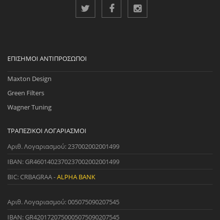
ΕΠΊΣΗΜΟΙ ΑΝΤΙΠΡΌΣΩΠΟΙ
Maxton Design
Green Filters
Wagner Tuning
ΤΡΑΠΕΖΙΚΟΊ ΛΟΓΑΡΙΑΣΜΟΊ
Αριθ. Λογαριασμού: 237002002001499
IBAN: GR4601402370237002002001499
BIC: CRBAGRAA -
ALPHA BANK
Αριθ. Λογαριασμού: 005075090207545
IBAN: GR4201720750005075090207545