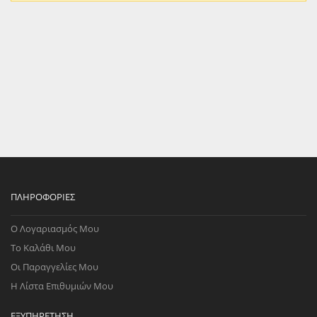
ΠΛΗΡΟΦΟΡΊΕΣ
Ο Λογαριασμός Μου
Το Καλάθι Μου
Οι Παραγγελίες Μου
Η Λίστα Επιθυμιών Μου
ΕΞΥΠΗΡΈΤΗΣΗ