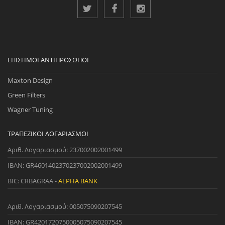
ΕΠΊΣΗΜΟΙ ΑΝΤΙΠΡΌΣΩΠΟΙ
Maxton Design
Green Filters
Wagner Tuning
ΤΡΑΠΕΖΙΚΟΊ ΛΟΓΑΡΙΑΣΜΟΊ
Αριθ. Λογαριασμού: 237002002001499
IBAN: GR4601402370237002002001499
BIC: CRBAGRAA -
ALPHA BANK
Αριθ. Λογαριασμού: 005075090207545
IBAN: GR4201720750005075090207545