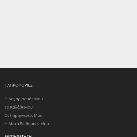
ΠΛΗΡΟΦΟΡΊΕΣ
Ο Λογαριασμός Μου
Το Καλάθι Μου
Οι Παραγγελίες Μου
Η Λίστα Επιθυμιών Μου
ΕΞΥΠΗΡΈΤΗΣΗ