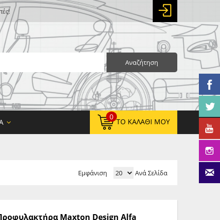
πές!
Αναζήτηση
0
ΤΟ ΚΑΛΆΘΙ ΜΟΥ
Α
Εμφάνιση
Ανά Σελίδα
0,00 €
ΚΑΘΑΡΌ ΣΎΝΟΛΟ:
0,00 €
ΤΕΛΙΚΌ ΣΎΝΟΛΟ:
 Προφυλακτήρα Maxton Design Alfa