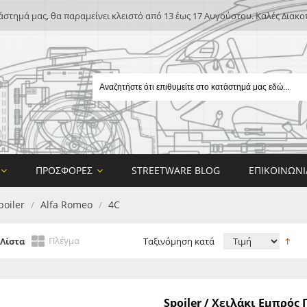
άστημά μας, θα παραμείνει κλειστό από 13 έως 17 Αυγούστου. Καλές Διακο
ΠΡΟΣΦΟΡΈΣ
STREETWARE BLOG
ΕΠΙΚΟΙΝΩΝΊ
poiler
Alfa Romeo
4C
/
/
Πλέγμα
Λίστα
Ταξινόμηση κατά
E
Spoiler / Χειλάκι Εμπρός
ON DESIGN