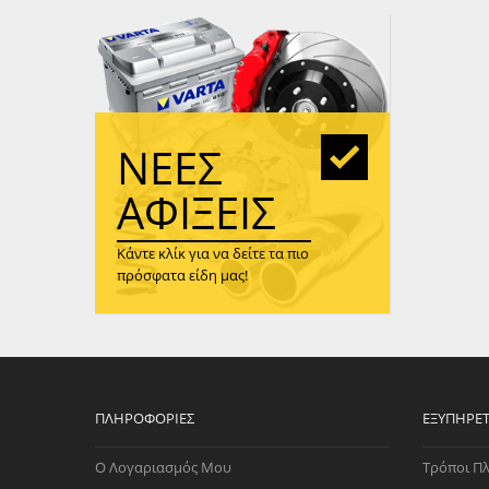
WAST
RENA
ΑΝΤΛ
ΛΕΊΠ
(TURB
ΝΈΕΣ
ΑΝΤΛ
ΑΦΊΞΕΙΣ
Κάντε κλίκ για να δείτε τα πιο
πρόσφατα είδη μας!
ΠΛΗΡΟΦΟΡΊΕΣ
ΕΞΥΠΗΡΈ
Ο Λογαριασμός Μου
Τρόποι Π