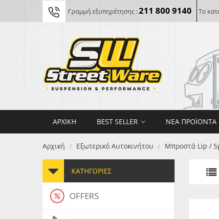
211 800 9140
Γραμμή εξυπηρέτησης :
Το κατ
ΑΡΧΙΚΉ
BEST SELLER
ΝΈΑ ΠΡΟΪΌΝΤΑ
Αρχική
Εξωτερικό Αυτοκινήτου
Μπροστά Lip / S
/
/
ΚΑΤΗΓΟΡΊΕΣ
OFFERS
FORG
MAXT