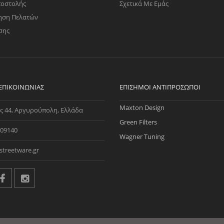
ποστολής
Σχετικά Με Εμάς
ηση Πελατών
σης
 ΕΠΙΚΟΙΝΩΝΊΑΣ
ΕΠΊΣΗΜΟΙ ΑΝΤΙΠΡΌΣΩΠΟΙ
Maxton Design
ς 44, Αργυρούπολη, Ελλάδα
Green Filters
09140
Wagner Tuning
streetware.gr