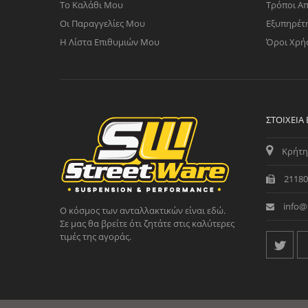
Το Καλάθι Μου
Τρόποι Α
Οι Παραγγελίες Μου
Εξυπηρέτ
Η Λίστα Επιθυμιών Μου
Όροι Χρή
ΣΤΟΙΧΕΊΑ
Κρήτη
21180
info@
Ο κόσμος των ανταλλακτικών είναι εδώ.
Σε μας θα βρείτε ότι ζητάτε στις καλύτερες
τιμές της αγοράς.