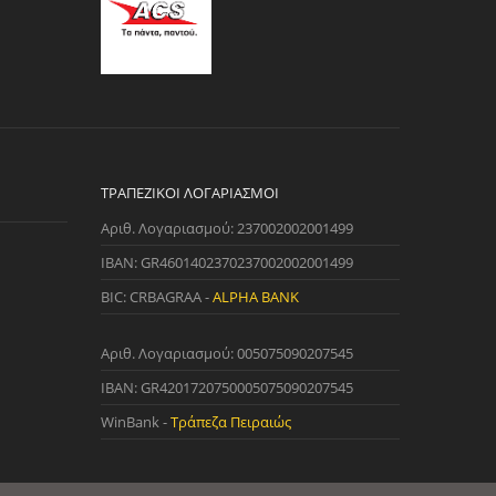
ΤΡΑΠΕΖΙΚΟΊ ΛΟΓΑΡΙΑΣΜΟΊ
Αριθ. Λογαριασμού: 237002002001499
IBAN: GR4601402370237002002001499
BIC: CRBAGRAA -
ALPHA BANK
Αριθ. Λογαριασμού: 005075090207545
IBAN: GR4201720750005075090207545
WinBank -
Τράπεζα Πειραιώς