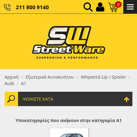
0
211 800 9140
0,00 €
ΚΑΘΑΡΌ ΣΎΝΟΛΟ:
0,00 €
ΤΕΛΙΚΌ ΣΎΝΟΛΟ:
Αρχική
Εξωτερικό Αυτοκινήτου
Μπροστά Lip / Spoiler
/
/
/
Audi
A1
/
ΨΩΝΊΣΤΕ ΚΑΤΆ
Υποκατηγορίες που ανήκουν στην κατηγορία A1