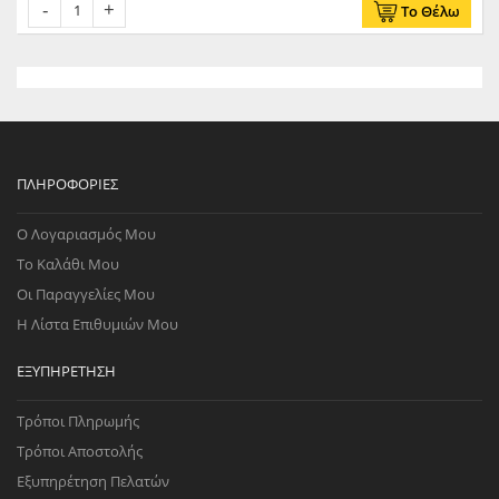
Το Θέλω
ΠΛΗΡΟΦΟΡΊΕΣ
Ο Λογαριασμός Μου
Το Καλάθι Μου
Οι Παραγγελίες Μου
Η Λίστα Επιθυμιών Μου
ΕΞΥΠΗΡΈΤΗΣΗ
Τρόποι Πληρωμής
Τρόποι Αποστολής
Εξυπηρέτηση Πελατών