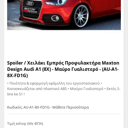
Spoiler / Χειλάκι Εμπρός Προφυλακτήρα Maxton
Design Audi A1 (8X) - Μαύρο Γυαλιστερό - (AU-A1-
8X-FD1G)
• Ποιότητα & εφαρμογή εφάμιλλη του εργοστασιακού •
Κατασκευάζεται από πλαστικό ABS • Μαύρο Γυαλιστερό • Eκτός S-
line ke S1 !
Κωδικός: AU-A1-8X-FD1G - Μάθετε Περισσότερα
Τιμή eshop (Με ΦΠΑ)