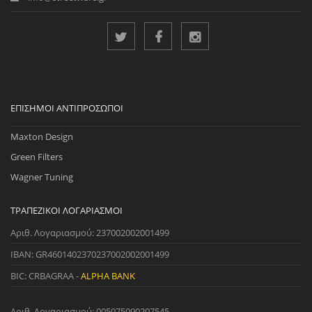
ΕΠΊΣΗΜΟΙ ΑΝΤΙΠΡΌΣΩΠΟΙ
Maxton Design
Green Filters
Wagner Tuning
ΤΡΑΠΕΖΙΚΟΊ ΛΟΓΑΡΙΑΣΜΟΊ
Αριθ. Λογαριασμού: 237002002001499
IBAN: GR4601402370237002002001499
BIC: CRBAGRAA -
ALPHA BANK
Αριθ. Λογαριασμού: 005075090207545