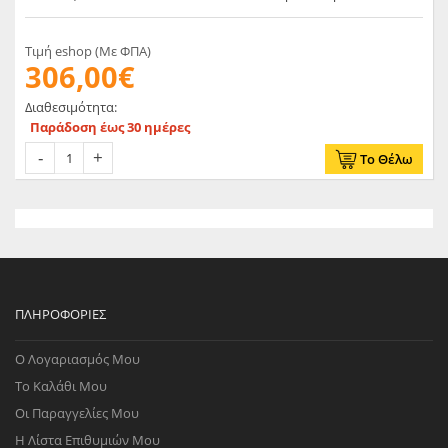
Τιμή eshop (Με ΦΠΑ)
306,00€
Διαθεσιμότητα:
Παράδοση έως 30 ημέρες
Το Θέλω
ΠΛΗΡΟΦΟΡΊΕΣ
Ο Λογαριασμός Μου
Το Καλάθι Μου
Οι Παραγγελίες Μου
Η Λίστα Επιθυμιών Μου