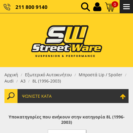
0
211 800 9140
0,00 €
ΚΑΘΑΡΌ ΣΎΝΟΛΟ:
0,00 €
ΤΕΛΙΚΌ ΣΎΝΟΛΟ:
Αρχική
Εξωτερικό Αυτοκινήτου
Μπροστά Lip / Spoiler
/
/
/
Audi
A3
8L (1996-2003)
/
/
ΨΩΝΊΣΤΕ ΚΑΤΆ
Υποκατηγορίες που ανήκουν στην κατηγορία 8L (1996-
2003)