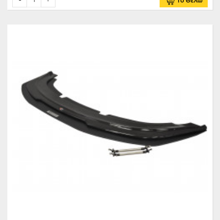
Το Θέλω