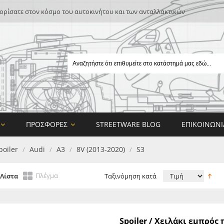
ρίσατε στον κόσμο του αυτοκινήτου και των ανταλλακτικών
ΠΡΟΣΦΟΡΈΣ
STREETWARE BLOG
ΕΠΙΚΟΙΝΩΝΊ
poiler
Audi
A3
8V (2013-2020)
S3
/
/
/
/
Πλέγμα
Λίστα
Ταξινόμηση κατά
E
Spoiler / Χειλάκι εμπρός
ON DESIGN