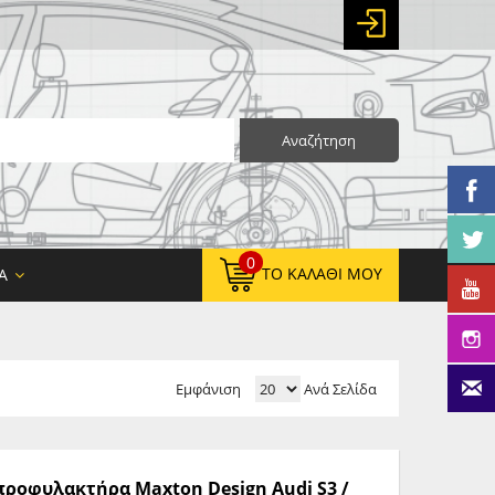
Αναζήτηση
0
ΤΟ ΚΑΛΆΘΙ ΜΟΥ
Α
Εμφάνιση
Ανά Σελίδα
0,00 €
ΚΑΘΑΡΌ ΣΎΝΟΛΟ:
0,00 €
ΤΕΛΙΚΌ ΣΎΝΟΛΟ:
 προφυλακτήρα Maxton Design Audi S3 /