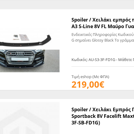
Spoiler / Χειλάκι εμπρός
A3 S-Line 8V FL Μαύρο Γυα
Ενδεικτικές Πληροφορίες Κωδικού
G σημαίνει Glossy Black Το γράμμα
Κωδικός: AU-S3-3F-FD1G - Μάθετε
Τιμή eshop (Με ΦΠΑ)
219,00€
Spoiler / Χειλάκι Εμπρός 
Sportback 8V Facelift Max
3F-SB-FD1G)