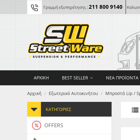
211 800 9140
Γραμμή εξυπηρέτησης :
Καλωσο
ΑΡΧΙΚΉ
BEST SELLER
ΝΈΑ ΠΡΟΪΌΝΤΑ
Αρχική
Εξωτερικό Αυτοκινήτου
Μπροστά Lip / S
/
/
ΚΑΤΗΓΟΡΊΕΣ
OFFERS
FORG
MAXT