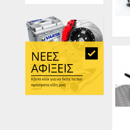
WAST
RENA
ΑΝΤΛ
ΛΕΊΠ
(TURB
ΑΝΤΛ
ΝΈΕΣ
ΑΦΊΞΕΙΣ
Κάντε κλίκ για να δείτε τα πιο
πρόσφατα είδη μας!