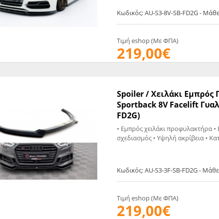
EGATE
ΚΆΛΥΜΜΑ
Κωδικός: AU-S3-8V-SB-FD2G - Μάθ
ULT
CUPRA
ΊΑ ΒΕΝΖΊΝΗΣ
ΨΕΥΤΟΚΆΠΑΚΟΥ
ΤΗΣ ΥΠΟΠΊΕΣΗΣ
ΒΆΣΕΙΣ ΜΗΧΑΝΉΣ
Τιμή eshop (Με ΦΠΑ)
219,00€
O)
ΊΑ ΝΕΡΟΎ
Spoiler / Χειλάκι Εμπρός
Sportback 8V Facelift Γυαλ
FD2G)
• Εμπρός χειλάκι προφυλακτήρα • 
Κωδικός: AU-S3-3F-SB-FD2G - Μάθ
Τιμή eshop (Με ΦΠΑ)
219,00€