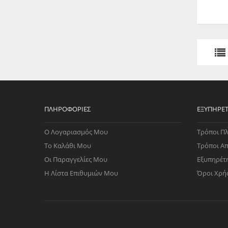
ΠΛΗΡΟΦΟΡΊΕΣ
ΕΞΥΠΗΡΈ
Ο Λογαριασμός Μου
Τρόποι Π
Το Καλάθι Μου
Τρόποι Α
Οι Παραγγελίες Μου
Εξυπηρέτ
Η Λίστα Επιθυμιών Μου
Όροι Χρή