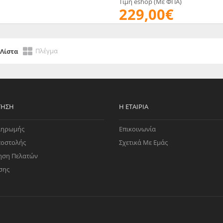
Τιμή eshop (Με ΦΠΑ)
229,00€
Πλέγμα
Λίστα
ΤΗΣΗ
Η ΕΤΑΙΡΊΑ
ληρωμής
Επικοινωνία
ποστολής
Σχετικά Με Εμάς
ηση Πελατών
σης