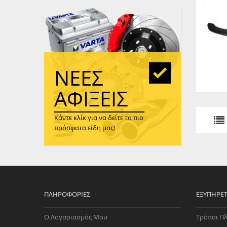
WAST
RENA
ΑΝΤΛ
ΛΕΊΠ
(TURB
ΝΈΕΣ
ΑΝΤΛ
ΑΦΊΞΕΙΣ
Κάντε κλίκ για να δείτε τα πιο
πρόσφατα είδη μας!
ΠΛΗΡΟΦΟΡΊΕΣ
ΕΞΥΠΗΡΈ
Ο Λογαριασμός Μου
Τρόποι Π