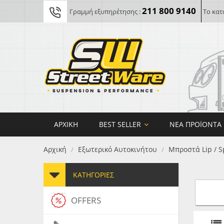
211 800 9140
Γραμμή εξυπηρέτησης :
Το κατ
ΑΡΧΙΚΉ
BEST SELLER
ΝΈΑ ΠΡΟΪΌΝΤΑ
Αρχική
Εξωτερικό Αυτοκινήτου
Μπροστά Lip / S
/
/
ΚΑΤΗΓΟΡΊΕΣ
OFFERS
FORG
MAXT