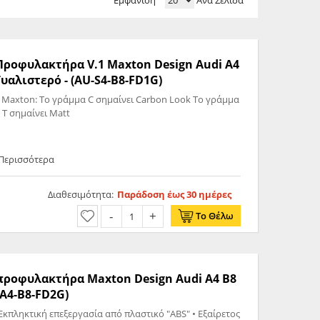
Εμφάνιση
Ανά Σελίδα
 Προφυλακτήρα V.1 Maxton Design Audi A4
 Γυαλιστερό - (AU-S4-B8-FD1G)
 Maxton: Το γράμμα C σημαίνει Carbon Look Το γράμμα
 T σημαίνει Matt
 Περισσότερα
Διαθεσιμότητα:
Παράδοση έως 30 ημέρες
Το Θέλω
ς προφυλακτήρα Maxton Design Audi A4 B8
-A4-B8-FD2G)
Εκπληκτική επεξεργασία από πλαστικό "ABS" • Εξαίρετος