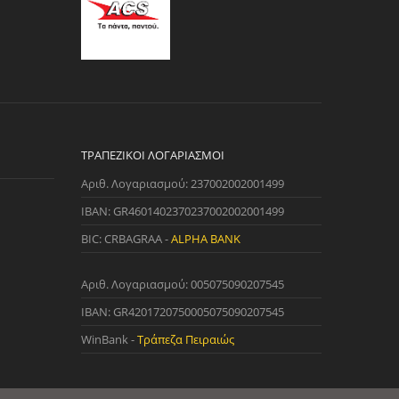
ΤΡΑΠΕΖΙΚΟΊ ΛΟΓΑΡΙΑΣΜΟΊ
Αριθ. Λογαριασμού: 237002002001499
IBAN: GR4601402370237002002001499
BIC: CRBAGRAA -
ALPHA BANK
Αριθ. Λογαριασμού: 005075090207545
IBAN: GR4201720750005075090207545
WinBank -
Τράπεζα Πειραιώς