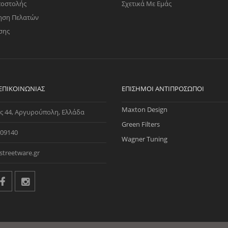
ποστολής
Σχετικά Με Εμάς
ηση Πελατών
σης
 ΕΠΙΚΟΙΝΩΝΊΑΣ
ΕΠΊΣΗΜΟΙ ΑΝΤΙΠΡΌΣΩΠΟΙ
Maxton Design
ς 44, Αργυρούπολη, Ελλάδα
Green Filters
09140
Wagner Tuning
streetware.gr