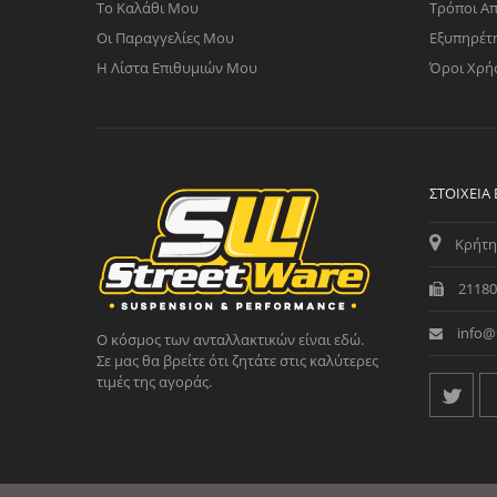
Το Καλάθι Μου
Τρόποι Α
Οι Παραγγελίες Μου
Εξυπηρέτ
Η Λίστα Επιθυμιών Μου
Όροι Χρή
ΣΤΟΙΧΕΊΑ
Κρήτη
21180
info@
Ο κόσμος των ανταλλακτικών είναι εδώ.
Σε μας θα βρείτε ότι ζητάτε στις καλύτερες
τιμές της αγοράς.