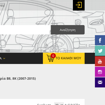
πές!
Αναζήτηση
0
ΤΟ ΚΑΛΆΘΙ ΜΟΥ
Α
α B8, 8K (2007-2015)
0,00 €
ΚΑΘΑΡΌ ΣΎΝΟΛΟ:
0,00 €
ΤΕΛΙΚΌ ΣΎΝΟΛΟ: