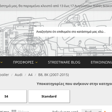
άστημά μας, θα παραμείνει κλειστό από 13 έως 17 Αυγούστου. Καλές Διακο
ΠΡΟΣΦΟΡΈΣ
STREETWARE BLOG
ΕΠΙΚΟΙΝΩΝΊ
poiler
Audi
Α4
B8, 8K (2007-2015)
/
/
/
Υποκατηγορίες που ανήκουν στην κατηγορί
S4
Standard
E
ON DESIGN
Πλέγμα
Λίστα