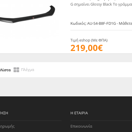
G σημαίνει Glossy Black Το γράμμα
EGATE
ΚΆΛΥΜΜΑ
ULT
CUPRA
ΊΑ ΒΕΝΖΊΝΗΣ
ΨΕΥΤΟΚΆΠΑΚΟΥ
Κωδικός: AU-S4-B8F-FD1G - Μάθετ
ΤΗΣ ΥΠΟΠΊΕΣΗΣ
ΒΆΣΕΙΣ ΜΗΧΑΝΉΣ
O)
Τιμή eshop (Με ΦΠΑ)
ΊΑ ΝΕΡΟΎ
219,00€
Πλέγμα
Λίστα
ΤΗΣΗ
Η ΕΤΑΙΡΊΑ
ληρωμής
Επικοινωνία