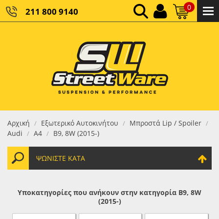
0
211 800 9140
0,00 €
ΚΑΘΑΡΌ ΣΎΝΟΛΟ:
0,00 €
ΤΕΛΙΚΌ ΣΎΝΟΛΟ:
Αρχική
Εξωτερικό Αυτοκινήτου
Μπροστά Lip / Spoiler
/
/
/
Audi
Α4
B9, 8W (2015-)
/
/
ΨΩΝΊΣΤΕ ΚΑΤΆ
Υποκατηγορίες που ανήκουν στην κατηγορία B9, 8W
(2015-)