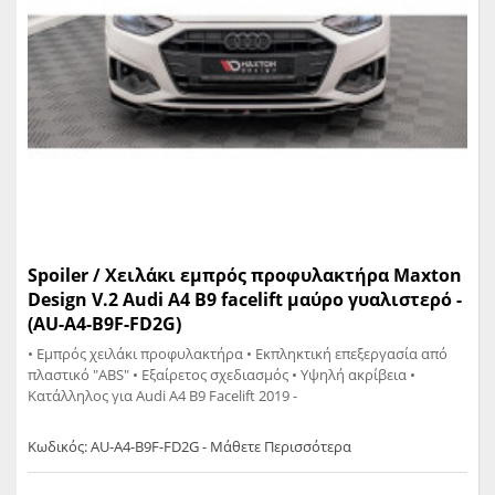
Spoiler / Χειλάκι εμπρός προφυλακτήρα Maxton
Design V.2 Audi A4 B9 facelift μαύρο γυαλιστερό -
(AU-A4-B9F-FD2G)
• Εμπρός χειλάκι προφυλακτήρα • Εκπληκτική επεξεργασία από
πλαστικό "ABS" • Εξαίρετος σχεδιασμός • Υψηλή ακρίβεια •
Κατάλληλος για Audi A4 B9 Facelift 2019 -
Κωδικός: AU-A4-B9F-FD2G - Μάθετε Περισσότερα