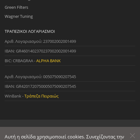
Green Filters
Wagner Tuning
ΤΡΑΠΕΖΙΚΟΊ ΛΟΓΑΡΙΑΣΜΟΊ
Αριθ. Λογαριασμού: 237002002001499
IBAN: GR4601402370237002002001499
BIC: CRBAGRAA -
ALPHA BANK
Αριθ. Λογαριασμού: 005075090207545
IBAN: GR4201720750005075090207545
WinBank -
Τράπεζα Πειραιώς
© 2022 StreetWare. All Rights Reserved. | Designed and Developed
by
Αυτή η σελίδα χρησιμοποιεί cookies. Συνεχίζοντας την
Primesoft
&
CodeCave