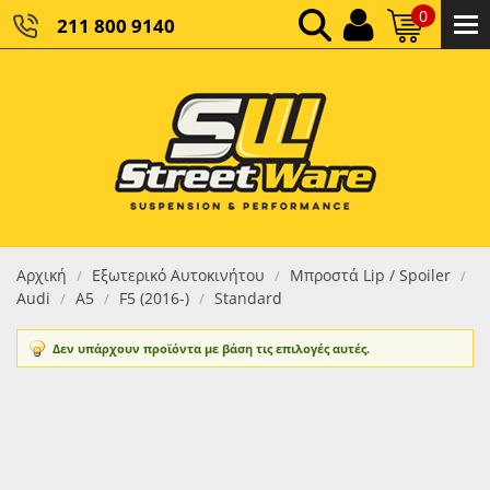
0
211 800 9140
0,00 €
ΚΑΘΑΡΌ ΣΎΝΟΛΟ:
0,00 €
ΤΕΛΙΚΌ ΣΎΝΟΛΟ:
Αρχική
Εξωτερικό Αυτοκινήτου
Μπροστά Lip / Spoiler
/
/
/
Audi
Α5
F5 (2016-)
Standard
/
/
/
Δεν υπάρχουν προϊόντα με βάση τις επιλογές αυτές.