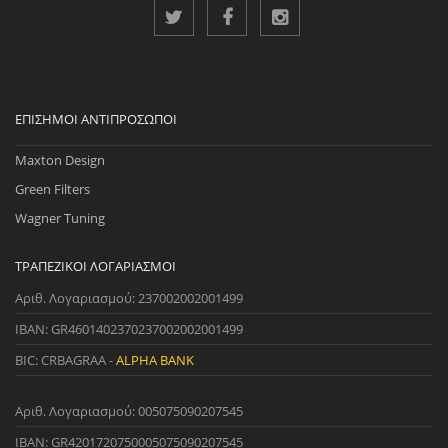
ΕΠΊΣΗΜΟΙ ΑΝΤΙΠΡΌΣΩΠΟΙ
Maxton Design
Green Filters
Wagner Tuning
ΤΡΑΠΕΖΙΚΟΊ ΛΟΓΑΡΙΑΣΜΟΊ
Αριθ. Λογαριασμού: 237002002001499
IBAN: GR4601402370237002002001499
BIC: CRBAGRAA -
ALPHA BANK
Αριθ. Λογαριασμού: 005075090207545
IBAN: GR4201720750005075090207545