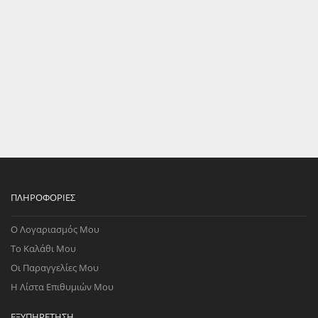
ΠΛΗΡΟΦΟΡΊΕΣ
Ο Λογαριασμός Μου
Το Καλάθι Μου
Οι Παραγγελίες Μου
Η Λίστα Επιθυμιών Μου
ΕΞΥΠΗΡΈΤΗΣΗ