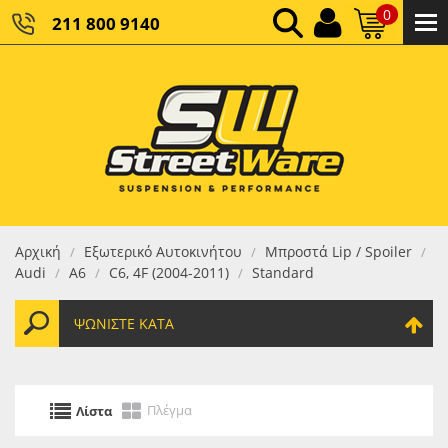
0
211 800 9140
0,00 €
ΚΑΘΑΡΌ ΣΎΝΟΛΟ:
0,00 €
ΤΕΛΙΚΌ ΣΎΝΟΛΟ:
Αρχική
Εξωτερικό Αυτοκινήτου
Μπροστά Lip / Spoiler
/
/
/
Audi
Α6
C6, 4F (2004-2011)
Standard
/
/
/
ΨΩΝΊΣΤΕ ΚΑΤΆ
Πλέγμα
Λίστα