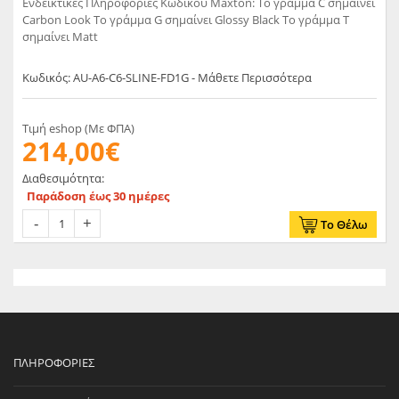
Ενδεικτικές Πληροφορίες Κωδικού Maxton: Το γράμμα C σημαίνει
Carbon Look Το γράμμα G σημαίνει Glossy Black Το γράμμα T
σημαίνει Matt
Κωδικός: AU-A6-C6-SLINE-FD1G - Μάθετε Περισσότερα
Τιμή eshop (Με ΦΠΑ)
214,00€
Διαθεσιμότητα:
Παράδοση έως 30 ημέρες
Το Θέλω
ΠΛΗΡΟΦΟΡΊΕΣ