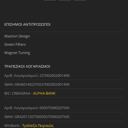
ΕΠΊΣΗΜΟΙ ΑΝΤΙΠΡΌΣΩΠΟΙ
Maxton Design
Green Filters
Wagner Tuning
ΤΡΑΠΕΖΙΚΟΊ ΛΟΓΑΡΙΑΣΜΟΊ
Αριθ. Λογαριασμού: 237002002001499
IBAN: GR4601402370237002002001499
BIC: CRBAGRAA -
ALPHA BANK
Αριθ. Λογαριασμού: 005075090207545
IBAN: GR4201720750005075090207545
WinBank -
Τράπεζα Πειραιώς