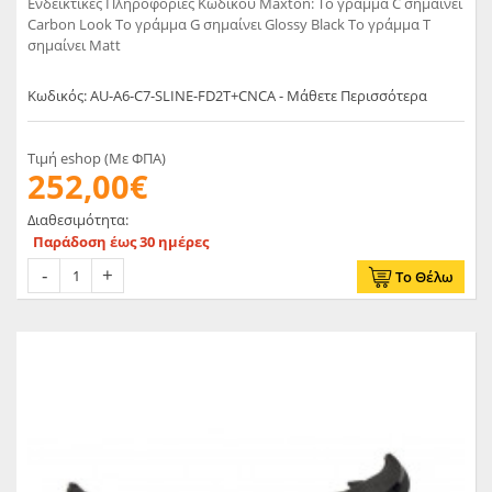
Ενδεικτικές Πληροφορίες Κωδικού Maxton: Το γράμμα C σημαίνει
Carbon Look Το γράμμα G σημαίνει Glossy Black Το γράμμα T
σημαίνει Matt
Κωδικός: AU-A6-C7-SLINE-FD2T+CNCA - Μάθετε Περισσότερα
Τιμή eshop (Με ΦΠΑ)
252,00€
Διαθεσιμότητα:
Παράδοση έως 30 ημέρες
Το Θέλω