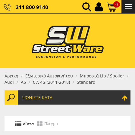
0
211 800 9140
0,00 €
ΚΑΘΑΡΌ ΣΎΝΟΛΟ:
0,00 €
ΤΕΛΙΚΌ ΣΎΝΟΛΟ:
Αρχική
Εξωτερικό Αυτοκινήτου
Μπροστά Lip / Spoiler
/
/
/
Audi
Α6
C7, 4G (2011-2018)
Standard
/
/
/
ΨΩΝΊΣΤΕ ΚΑΤΆ
Πλέγμα
Λίστα