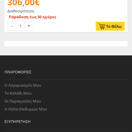
306,00€
Διαθεσιμότητα:
Παράδοση έως 30 ημέρες
Το Θέλω
ΠΛΗΡΟΦΟΡΊΕΣ
Ο Λογαριασμός Μου
Το Καλάθι Μου
Οι Παραγγελίες Μου
Η Λίστα Επιθυμιών Μου
ΕΞΥΠΗΡΈΤΗΣΗ