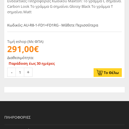
Ενδεικτικές Πληροφορίες Κωδικού Maxton: Το γράμμα C σημαίνει
Carbon Look Το γράμμα G σημαίνει Glossy Black Το γράμμα T
σημαίνει Matt
Κωδικός: AU-R8-1-FD1+FD1RG - Μάθετε Περισσότερα
Τιμή eshop (Με ΦΠΑ)
291,00€
Διαθεσιμότητα:
Παράδοση έως 30 ημέρες
Το Θέλω
ΠΛΗΡΟΦΟΡΊΕΣ