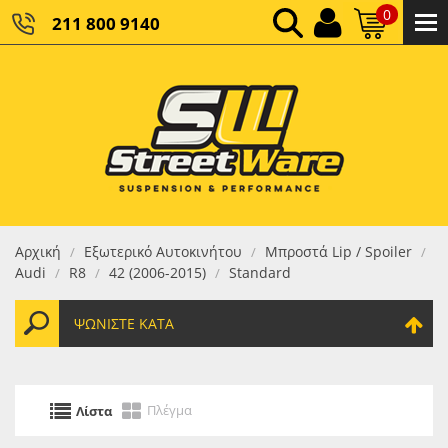
0
211 800 9140
0,00 €
ΚΑΘΑΡΌ ΣΎΝΟΛΟ:
0,00 €
ΤΕΛΙΚΌ ΣΎΝΟΛΟ:
Αρχική
Εξωτερικό Αυτοκινήτου
Μπροστά Lip / Spoiler
/
/
/
Audi
R8
42 (2006-2015)
Standard
/
/
/
ΨΩΝΊΣΤΕ ΚΑΤΆ
Πλέγμα
Λίστα