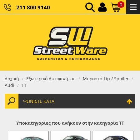
0
211 800 9140
0,00 €
ΚΑΘΑΡΌ ΣΎΝΟΛΟ:
0,00 €
ΤΕΛΙΚΌ ΣΎΝΟΛΟ:
Αρχική
Εξωτερικό Αυτοκινήτου
Μπροστά Lip / Spoiler
/
/
/
Audi
TT
/
ΨΩΝΊΣΤΕ ΚΑΤΆ
Υποκατηγορίες που ανήκουν στην κατηγορία TT