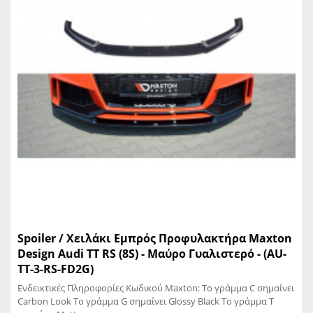
Spoiler / Χειλάκι Eμπρός Προφυλακτήρα Maxton
Design Audi TT RS (8S) - Μαύρο Γυαλιστερό - (AU-
TT-3-RS-FD2G)
Ενδεικτικές Πληροφορίες Κωδικού Maxton: Το γράμμα C σημαίνει
Carbon Look Το γράμμα G σημαίνει Glossy Black Το γράμμα T