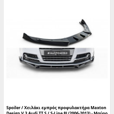
Spoiler / Χειλάκι εμπρός προφυλακτήρα Maxton
Design V.3 Audi TT S / S-Line 8J (2006-2013) - Μαύρο