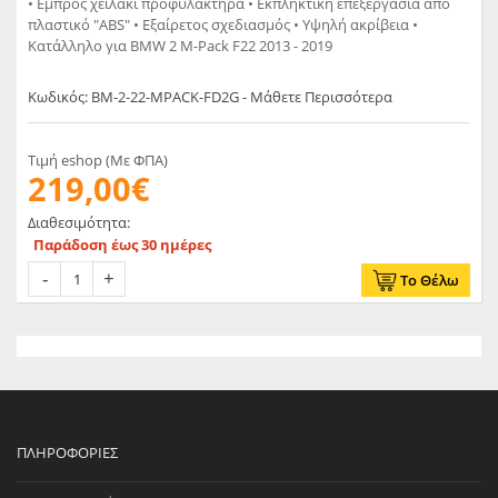
• Εμπρός χειλάκι προφυλακτήρα • Εκπληκτική επεξεργασία από
πλαστικό "ABS" • Εξαίρετος σχεδιασμός • Υψηλή ακρίβεια •
Κατάλληλο για BMW 2 M-Pack F22 2013 - 2019
Κωδικός: BM-2-22-MPACK-FD2G - Μάθετε Περισσότερα
Τιμή eshop (Με ΦΠΑ)
219,00€
Διαθεσιμότητα:
Παράδοση έως 30 ημέρες
Το Θέλω
ΠΛΗΡΟΦΟΡΊΕΣ