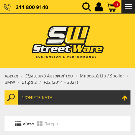
0
211 800 9140
0,00 €
ΚΑΘΑΡΌ ΣΎΝΟΛΟ:
0,00 €
ΤΕΛΙΚΌ ΣΎΝΟΛΟ:
Αρχική
Εξωτερικό Αυτοκινήτου
Μπροστά Lip / Spoiler
/
/
/
BMW
Σειρά 2
F22 (2014 – 2021)
/
/
ΨΩΝΊΣΤΕ ΚΑΤΆ
Πλέγμα
Λίστα