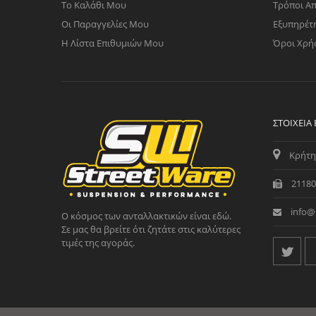
Το Καλάθι Μου
Τρόποι Α
Οι Παραγγελίες Μου
Εξυπηρέτ
Η Λίστα Επιθυμιών Μου
Όροι Χρή
ΣΤΟΙΧΕΊΑ
Κρήτη
21180
info@
Ο κόσμος των ανταλλακτικών είναι εδώ.
Σε μας θα βρείτε ότι ζητάτε στις καλύτερες
τιμές της αγοράς.