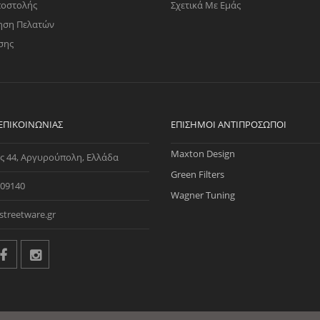
ποστολής
Σχετικά Με Εμάς
ηση Πελατών
σης
 ΕΠΙΚΟΙΝΩΝΊΑΣ
ΕΠΊΣΗΜΟΙ ΑΝΤΙΠΡΌΣΩΠΟΙ
Maxton Design
ς 44, Αργυρούπολη, Ελλάδα
Green Filters
09140
Wagner Tuning
streetware.gr