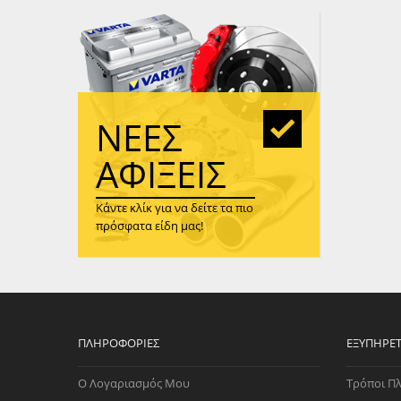
WAST
RENA
ΑΝΤΛ
ΛΕΊΠ
(TURB
ΝΈΕΣ
ΑΝΤΛ
ΑΦΊΞΕΙΣ
Κάντε κλίκ για να δείτε τα πιο
πρόσφατα είδη μας!
ΠΛΗΡΟΦΟΡΊΕΣ
ΕΞΥΠΗΡΈ
Ο Λογαριασμός Μου
Τρόποι Π