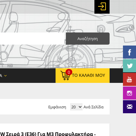
Αναζήτηση
0
ΤΟ ΚΑΛΆΘΙ ΜΟΥ
Α
Εμφάνιση
Ανά Σελίδα
0,00 €
ΚΑΘΑΡΌ ΣΎΝΟΛΟ:
0,00 €
ΤΕΛΙΚΌ ΣΎΝΟΛΟ:
W Σειρά 3 (E36) Για M3 Προφυλακτήρα -