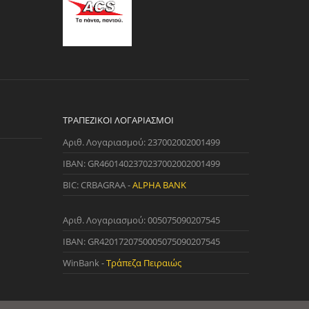
ΤΡΑΠΕΖΙΚΟΊ ΛΟΓΑΡΙΑΣΜΟΊ
Αριθ. Λογαριασμού: 237002002001499
IBAN: GR4601402370237002002001499
BIC: CRBAGRAA -
ALPHA BANK
Αριθ. Λογαριασμού: 005075090207545
IBAN: GR4201720750005075090207545
WinBank -
Τράπεζα Πειραιώς