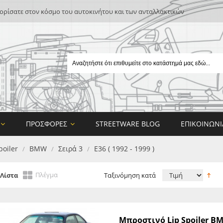
ρίσατε στον κόσμο του αυτοκινήτου και των ανταλλακτικών
ΠΡΟΣΦΟΡΈΣ
STREETWARE BLOG
ΕΠΙΚΟΙΝΩΝΊ
poiler
BMW
Σειρά 3
Ε36 ( 1992 - 1999 )
/
/
/
Πλέγμα
Λίστα
Ταξινόμηση κατά
E
Μπροστινό Lip Spoiler BM
ON DESIGN