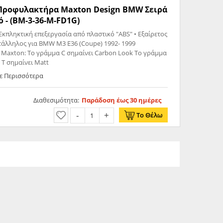
ς Προφυλακτήρα Maxton Design BMW Σειρά
ό - (BM-3-36-M-FD1G)
Εκπληκτική επεξεργασία από πλαστικό "ABS" • Εξαίρετος
τάλληλος για BMW M3 E36 (Coupe) 1992- 1999
 Maxton: Το γράμμα C σημαίνει Carbon Look Το γράμμα
 T σημαίνει Matt
ε Περισσότερα
Διαθεσιμότητα:
Παράδοση έως 30 ημέρες
Το Θέλω