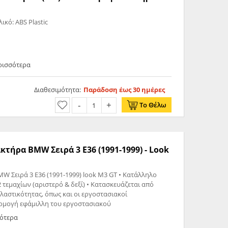
h & M3 Υλικό: ABS Plastic
ρισσότερα
Διαθεσιμότητα:
Παράδοση έως 30 ημέρες
Το Θέλω
τήρα BMW Σειρά 3 E36 (1991-1999) - Look
ά 3 E36 (1991-1999) look M3 GT • Κατάλληλο
 τεμαχίων (αριστερό & δεξί) • Κατασκευάζεται από
λαστικότητας, όπως και οι εργοστασιακοί
αρμογή εφάμιλλη του εργοστασιακού
σότερα