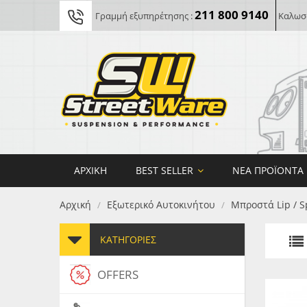
211 800 9140
Γραμμή εξυπηρέτησης :
Καλωσο
ΑΡΧΙΚΉ
BEST SELLER
ΝΈΑ ΠΡΟΪΌΝΤΑ
Αρχική
Εξωτερικό Αυτοκινήτου
Μπροστά Lip / S
/
/
ΚΑΤΗΓΟΡΊΕΣ
OFFERS
FORG
MAXT