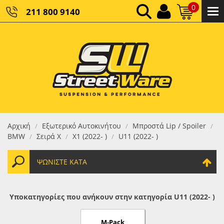
0
211 800 9140
0,00 €
ΚΑΘΑΡΌ ΣΎΝΟΛΟ:
0,00 €
ΤΕΛΙΚΌ ΣΎΝΟΛΟ:
Αρχική
Εξωτερικό Αυτοκινήτου
Μπροστά Lip / Spoiler
/
/
/
BMW
Σειρά X
X1 (2022- )
U11 (2022- )
/
/
/
ΨΩΝΊΣΤΕ ΚΑΤΆ
Υποκατηγορίες που ανήκουν στην κατηγορία U11 (2022- )
M-Pack