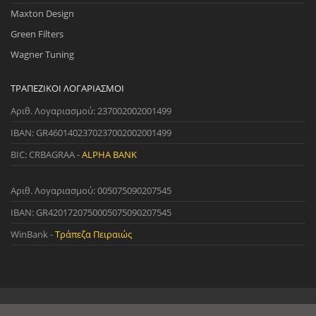
Maxton Design
Green Filters
Wagner Tuning
ΤΡΑΠΕΖΙΚΟΊ ΛΟΓΑΡΙΑΣΜΟΊ
Αριθ. Λογαριασμού: 237002002001499
IBAN: GR4601402370237002002001499
BIC: CRBAGRAA -
ALPHA BANK
Αριθ. Λογαριασμού: 005075090207545
IBAN: GR4201720750005075090207545
WinBank -
Τράπεζα Πειραιώς
© 2022 StreetWare. All Rights Reserved. | Designed and Developed
by