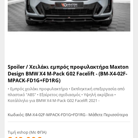
Spoiler / Χειλάκι εμπρός προφυλακτήρα Maxton
Design BMW X4 M-Pack G02 Facelift - (BM-X4-02F-
MPACK-FD1G+FD1RG)
• Εμπρός χειλάκι προφυλακτήρα • Εκπληκτική επεξεργασία από
πλαστικό "ABS" • Εξαίρετος σχεδιασμός • Υψηλή ακρίβεια •
Κατάλληλο για BMW X4 M-Pack G02 Facelift 2021 -
Κωδικός: BM-X4-02F-MPACK-FD1G+FD1RG - Μάθετε Περισσότερα
Τιμή eshop (Με ΦΠΑ)