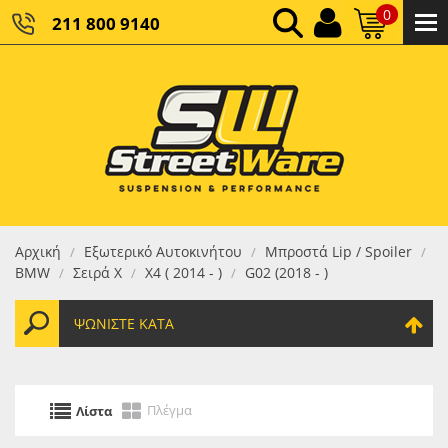
0
211 800 9140
0,00 €
ΚΑΘΑΡΌ ΣΎΝΟΛΟ:
0,00 €
ΤΕΛΙΚΌ ΣΎΝΟΛΟ:
Αρχική
Εξωτερικό Αυτοκινήτου
Μπροστά Lip / Spoiler
/
/
/
BMW
Σειρά X
X4 ( 2014 - )
G02 (2018 - )
/
/
/
ΨΩΝΊΣΤΕ ΚΑΤΆ
Πλέγμα
Λίστα