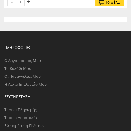
Το Θέλω
ΠΛΗΡΟΦΟΡΊΕΣ
Ο Λογαριασμός Μου
Το Καλάθι Μου
Οι Παραγγελίες Μου
Η Λίστα Επιθυμιών Μου
ΕΞΥΠΗΡΈΤΗΣΗ
Τρόποι Πληρωμής
Τρόποι Αποστολής
Εξυπηρέτηση Πελατών