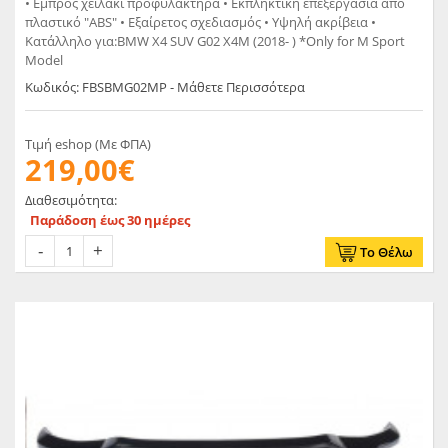
• Εμπρός χειλάκι προφυλακτήρα • Εκπληκτική επεξεργασία από
πλαστικό "ABS" • Εξαίρετος σχεδιασμός • Υψηλή ακρίβεια •
Κατάλληλο για:BMW X4 SUV G02 X4M (2018- ) *Only for M Sport
Model
Κωδικός: FBSBMG02MP - Μάθετε Περισσότερα
Τιμή eshop (Με ΦΠΑ)
219,00€
Διαθεσιμότητα:
Παράδοση έως 30 ημέρες
Το Θέλω