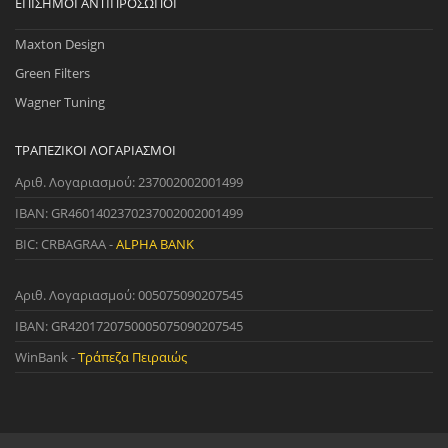
ΕΠΊΣΗΜΟΙ ΑΝΤΙΠΡΌΣΩΠΟΙ
Maxton Design
Green Filters
Wagner Tuning
ΤΡΑΠΕΖΙΚΟΊ ΛΟΓΑΡΙΑΣΜΟΊ
Αριθ. Λογαριασμού: 237002002001499
IBAN: GR4601402370237002002001499
BIC: CRBAGRAA -
ALPHA BANK
Αριθ. Λογαριασμού: 005075090207545
IBAN: GR4201720750005075090207545
WinBank -
Τράπεζα Πειραιώς