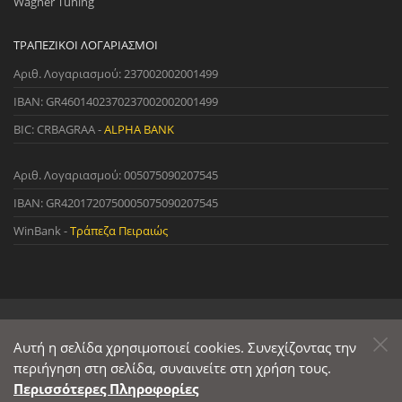
Wagner Tuning
ΤΡΑΠΕΖΙΚΟΊ ΛΟΓΑΡΙΑΣΜΟΊ
Αριθ. Λογαριασμού: 237002002001499
IBAN: GR4601402370237002002001499
BIC: CRBAGRAA -
ALPHA BANK
Αριθ. Λογαριασμού: 005075090207545
IBAN: GR4201720750005075090207545
WinBank -
Τράπεζα Πειραιώς
© 2022 StreetWare. All Rights Reserved. | Designed and Developed
by
Αυτή η σελίδα χρησιμοποιεί cookies. Συνεχίζοντας την
Primesoft
&
CodeCave
περιήγηση στη σελίδα, συναινείτε στη χρήση τους.
Περισσότερες Πληροφορίες