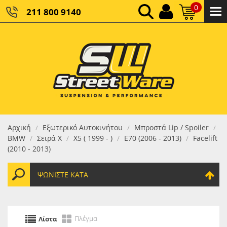
0
211 800 9140
0,00 €
ΚΑΘΑΡΌ ΣΎΝΟΛΟ:
0,00 €
ΤΕΛΙΚΌ ΣΎΝΟΛΟ:
Αρχική
Εξωτερικό Αυτοκινήτου
Μπροστά Lip / Spoiler
/
/
/
BMW
Σειρά X
X5 ( 1999 - )
E70 (2006 - 2013)
Facelift
/
/
/
/
(2010 - 2013)
ΨΩΝΊΣΤΕ ΚΑΤΆ
Πλέγμα
Λίστα