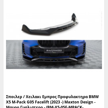
Σποιλερ / Χειλακι Εμπρος Προφυλακτηρα BMW
X5 M-Pack G05 Facelift (2023 -) Maxton Design -
Μαυρο Γυαλιστερο - (BM-X5-05F-MPACK-