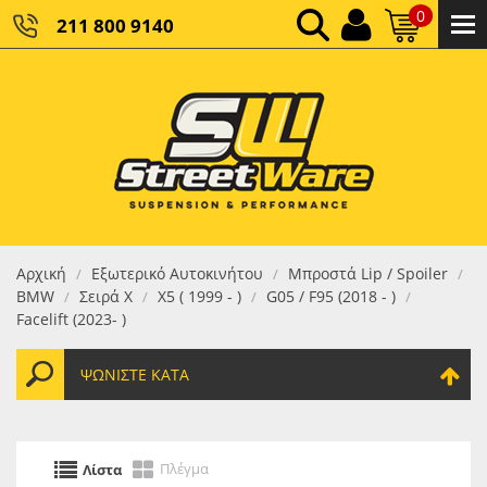
0
211 800 9140
0,00 €
ΚΑΘΑΡΌ ΣΎΝΟΛΟ:
0,00 €
ΤΕΛΙΚΌ ΣΎΝΟΛΟ:
Αρχική
Εξωτερικό Αυτοκινήτου
Μπροστά Lip / Spoiler
/
/
/
BMW
Σειρά X
X5 ( 1999 - )
G05 / F95 (2018 - )
/
/
/
/
Facelift (2023- )
ΨΩΝΊΣΤΕ ΚΑΤΆ
Πλέγμα
Λίστα