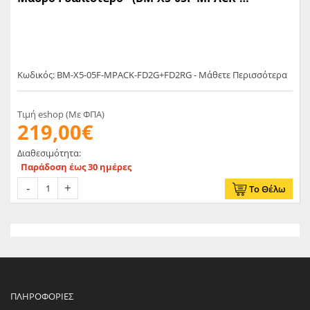
FD2G+FD2RG)
Κωδικός: BM-X5-05F-MPACK-FD2G+FD2RG - Μάθετε Περισσότερα
Τιμή eshop (Με ΦΠΑ)
219,00€
Διαθεσιμότητα:
Παράδοση έως 30 ημέρες
Το Θέλω
ΠΛΗΡΟΦΟΡΊΕΣ