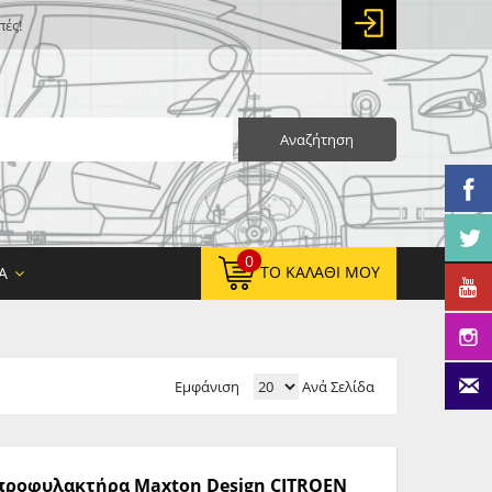
πές!
Αναζήτηση
0
ΤΟ ΚΑΛΆΘΙ ΜΟΥ
Α
Εμφάνιση
Ανά Σελίδα
0,00 €
ΚΑΘΑΡΌ ΣΎΝΟΛΟ:
0,00 €
ΤΕΛΙΚΌ ΣΎΝΟΛΟ:
ς προφυλακτήρα Maxton Design CITROEN