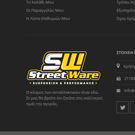
Το Καλάθι Μου
Τρόποι Α
Οι Παραγγελίες Μου
Εξυπηρέτ
Η Λίστα Επιθυμιών Μου
Όροι Χρή
ΣΤΟΙΧΕΊΑ
Κρήτη
21180
info@
Ο κόσμος των ανταλλακτικών είναι εδώ.
Σε μας θα βρείτε ότι ζητάτε στις καλύτερες
τιμές της αγοράς.