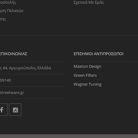
ποστολής
Σχετικά Με Εμάς
ηση Πελατών
σης
 ΕΠΙΚΟΙΝΩΝΊΑΣ
ΕΠΊΣΗΜΟΙ ΑΝΤΙΠΡΌΣΩΠΟΙ
Maxton Design
ς 44, Αργυρούπολη, Ελλάδα
Green Filters
09140
Wagner Tuning
streetware.gr