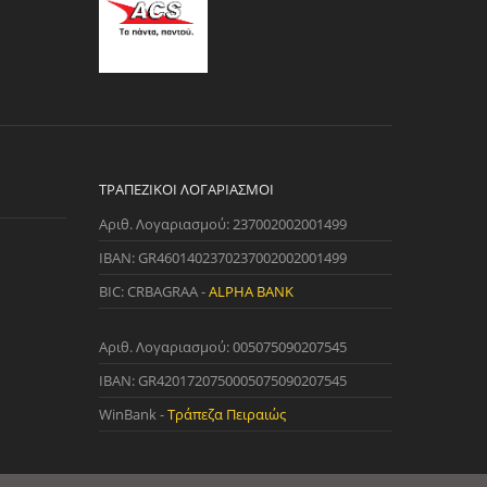
ΤΡΑΠΕΖΙΚΟΊ ΛΟΓΑΡΙΑΣΜΟΊ
Αριθ. Λογαριασμού: 237002002001499
IBAN: GR4601402370237002002001499
BIC: CRBAGRAA -
ALPHA BANK
Αριθ. Λογαριασμού: 005075090207545
IBAN: GR4201720750005075090207545
WinBank -
Τράπεζα Πειραιώς