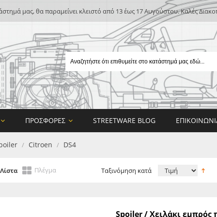
άστημά μας, θα παραμείνει κλειστό από 13 έως 17 Αυγούστου. Καλές Διακο
ΠΡΟΣΦΟΡΈΣ
STREETWARE BLOG
ΕΠΙΚΟΙΝΩΝΊ
poiler
Citroen
DS4
/
/
Πλέγμα
Λίστα
Ταξινόμηση κατά
E
Spoiler / Χειλάκι εμπρό
ON DESIGN