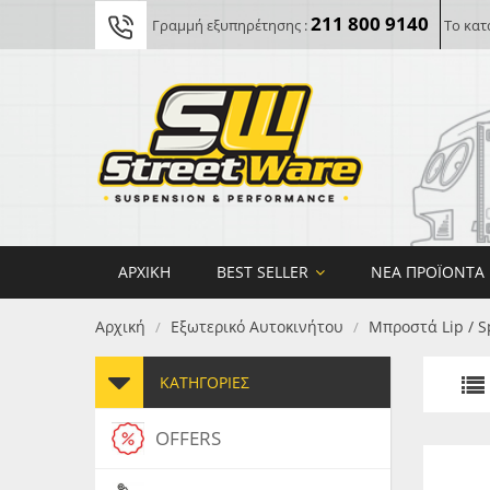
211 800 9140
Γραμμή εξυπηρέτησης :
Το κατ
ΑΡΧΙΚΉ
BEST SELLER
ΝΈΑ ΠΡΟΪΌΝΤΑ
Αρχική
Εξωτερικό Αυτοκινήτου
Μπροστά Lip / S
/
/
ΚΑΤΗΓΟΡΊΕΣ
OFFERS
FORG
MAXT