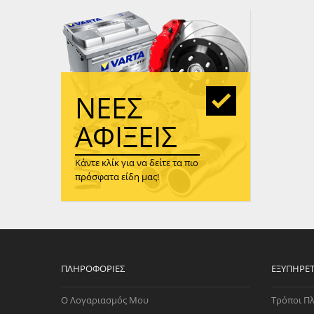
WAST
RENA
ΑΝΤΛ
ΛΕΊΠ
(TURB
ΝΈΕΣ
ΑΝΤΛ
ΑΦΊΞΕΙΣ
Κάντε κλίκ για να δείτε τα πιο
πρόσφατα είδη μας!
ΠΛΗΡΟΦΟΡΊΕΣ
ΕΞΥΠΗΡΈ
Ο Λογαριασμός Μου
Τρόποι Π