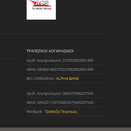
ΤΡΑΠΕΖΙΚΟΊ ΛΟΓΑΡΙΑΣΜΟΊ
Αριθ. Λογαριασμού: 237002002001499
IBAN: GR4601402370237002002001499
BIC: CRBAGRAA -
ALPHA BANK
Αριθ. Λογαριασμού: 005075090207545
IBAN: GR4201720750005075090207545
WinBank -
Τράπεζα Πειραιώς