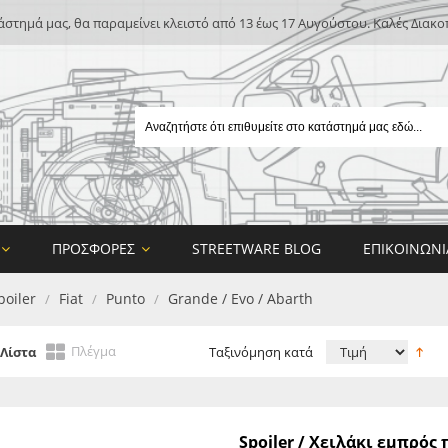
άστημά μας, θα παραμείνει κλειστό από 13 έως 17 Αυγούστου. Καλές Διακο
ΠΡΟΣΦΟΡΈΣ
STREETWARE BLOG
ΕΠΙΚΟΙΝΩΝΊ
poiler
Fiat
Punto
Grande / Evo / Abarth
/
/
/
Πλέγμα
Λίστα
Ταξινόμηση κατά
E
Spoiler / Χειλάκι εμπρό
ON DESIGN