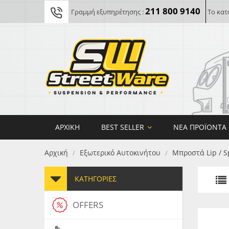
211 800 9140
Γραμμή εξυπηρέτησης :
Το κατ
ΑΡΧΙΚΉ
BEST SELLER
ΝΈΑ ΠΡΟΪΌΝΤΑ
Αρχική
Εξωτερικό Αυτοκινήτου
Μπροστά Lip / S
/
/
ΚΑΤΗΓΟΡΊΕΣ
OFFERS
FORG
MAXT