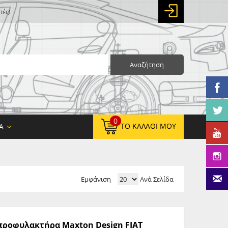
πές!
Αναζήτηση
0
ΤΟ ΚΑΛΆΘΙ ΜΟΥ
Α
Εμφάνιση
Ανά Σελίδα
0,00 €
ΚΑΘΑΡΌ ΣΎΝΟΛΟ:
0,00 €
ΤΕΛΙΚΌ ΣΎΝΟΛΟ:
ς προφυλακτήρα Maxton Design FIAT