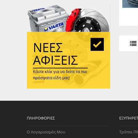
WAST
RENA
ΑΝΤΛ
ΛΕΊΠ
(TURB
ΝΈΕΣ
ΑΝΤΛ
ΑΦΊΞΕΙΣ
Κάντε κλίκ για να δείτε τα πιο
πρόσφατα είδη μας!
ΠΛΗΡΟΦΟΡΊΕΣ
ΕΞΥΠΗΡΈ
Ο Λογαριασμός Μου
Τρόποι Π