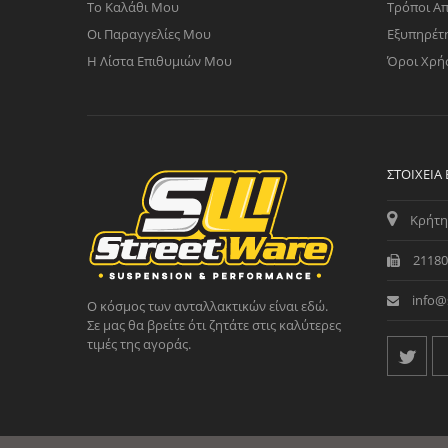
Το Καλάθι Μου
Τρόποι Α
Οι Παραγγελίες Μου
Εξυπηρέτ
Η Λίστα Επιθυμιών Μου
Όροι Χρή
ΣΤΟΙΧΕΊΑ
Κρήτη
21180
info@
Ο κόσμος των ανταλλακτικών είναι εδώ.
Σε μας θα βρείτε ότι ζητάτε στις καλύτερες
τιμές της αγοράς.