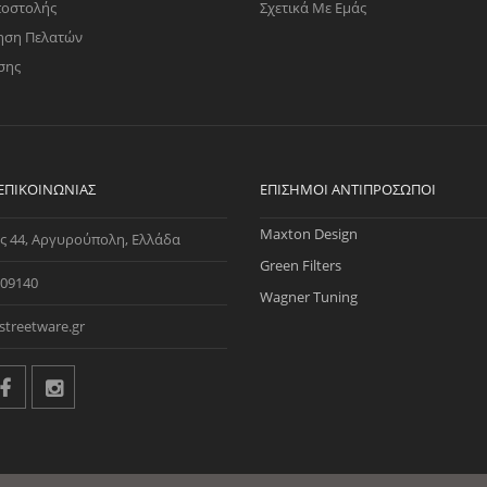
ποστολής
Σχετικά Με Εμάς
ηση Πελατών
σης
 ΕΠΙΚΟΙΝΩΝΊΑΣ
ΕΠΊΣΗΜΟΙ ΑΝΤΙΠΡΌΣΩΠΟΙ
Maxton Design
ς 44, Αργυρούπολη, Ελλάδα
Green Filters
09140
Wagner Tuning
streetware.gr