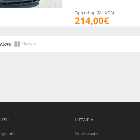
EGATE
ΚΆΛΥΜΜΑ
ULT
CUPRA
Τιμή eshop (Με ΦΠΑ)
ΊΑ ΒΕΝΖΊΝΗΣ
ΨΕΥΤΟΚΆΠΑΚΟΥ
214,00€
ΤΗΣ ΥΠΟΠΊΕΣΗΣ
ΒΆΣΕΙΣ ΜΗΧΑΝΉΣ
O)
Πλέγμα
Λίστα
ΊΑ ΝΕΡΟΎ
ΤΗΣΗ
Η ΕΤΑΙΡΊΑ
ληρωμής
Επικοινωνία