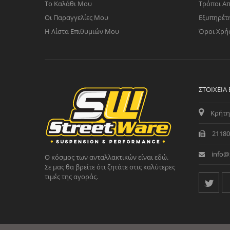
Το Καλάθι Μου
Τρόποι Α
Οι Παραγγελίες Μου
Εξυπηρέτ
Η Λίστα Επιθυμιών Μου
Όροι Χρή
ΣΤΟΙΧΕΊΑ
Κρήτη
21180
info@
Ο κόσμος των ανταλλακτικών είναι εδώ.
Σε μας θα βρείτε ότι ζητάτε στις καλύτερες
τιμές της αγοράς.