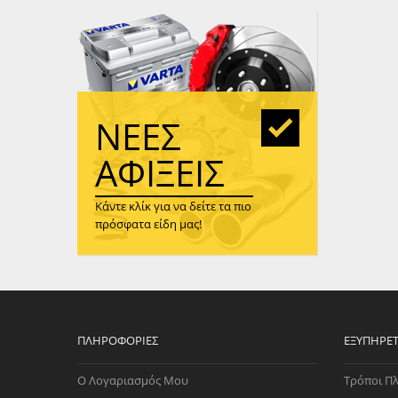
WAST
RENA
ΑΝΤΛ
ΛΕΊΠ
(TURB
ΝΈΕΣ
ΑΝΤΛ
ΑΦΊΞΕΙΣ
Κάντε κλίκ για να δείτε τα πιο
πρόσφατα είδη μας!
ΠΛΗΡΟΦΟΡΊΕΣ
ΕΞΥΠΗΡΈ
Ο Λογαριασμός Μου
Τρόποι Π