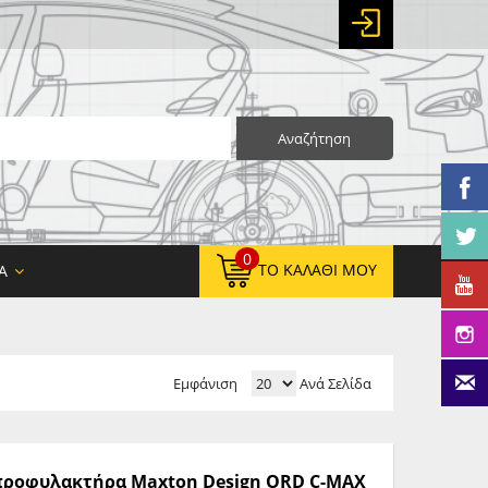
Αναζήτηση
0
ΤΟ ΚΑΛΆΘΙ ΜΟΥ
Α
Εμφάνιση
Ανά Σελίδα
0,00 €
ΚΑΘΑΡΌ ΣΎΝΟΛΟ:
0,00 €
ΤΕΛΙΚΌ ΣΎΝΟΛΟ:
ς προφυλακτήρα Maxton Design ORD C-MAX