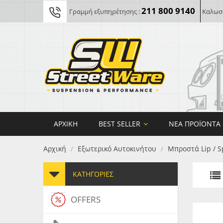
211 800 9140
Γραμμή εξυπηρέτησης :
Καλωσο
ΑΡΧΙΚΉ
BEST SELLER
ΝΈΑ ΠΡΟΪΌΝΤΑ
Αρχική
Εξωτερικό Αυτοκινήτου
Μπροστά Lip / S
/
/
ΚΑΤΗΓΟΡΊΕΣ
OFFERS
FORG
MAXT