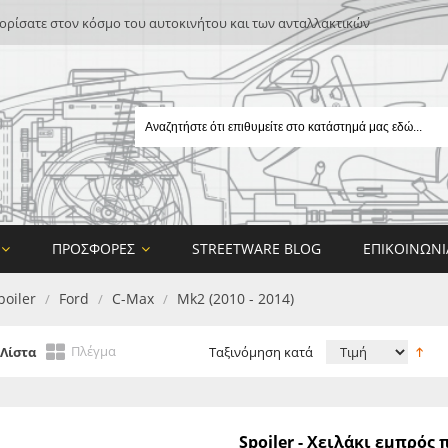
ρίσατε στον κόσμο του αυτοκινήτου και των ανταλλακτικών
ΠΡΟΣΦΟΡΈΣ
STREETWARE BLOG
ΕΠΙΚΟΙΝΩΝΊ
poiler
Ford
C-Max
Mk2 (2010 - 2014)
/
/
/
Πλέγμα
Λίστα
Ταξινόμηση κατά
E
Spoiler - Χειλάκι εμπρό
ON DESIGN