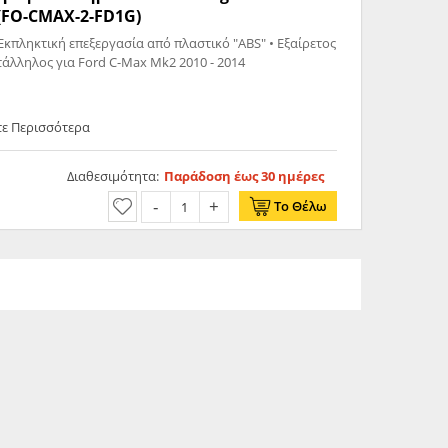
(FO-CMAX-2-FD1G)
Εκπληκτική επεξεργασία από πλαστικό "ABS" • Εξαίρετος
σχεδιασμός • Υψηλή ακρίβεια • Κατάλληλος για Ford C-Max Mk2 2010 - 2014
τε Περισσότερα
Διαθεσιμότητα:
Παράδοση έως 30 ημέρες
Το Θέλω