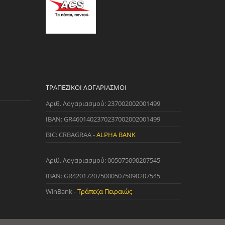
ΤΡΑΠΕΖΙΚΟΊ ΛΟΓΑΡΙΑΣΜΟΊ
Αριθ. Λογαριασμού: 237002002001499
IBAN: GR4601402370237002002001499
BIC: CRBAGRAA -
ALPHA BANK
Αριθ. Λογαριασμού: 005075090207545
IBAN: GR4201720750005075090207545
WinBank -
Τράπεζα Πειραιώς