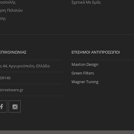
ποστολής
Σχετικά Με Εμάς
ηση Πελατών
σης
 ΕΠΙΚΟΙΝΩΝΊΑΣ
ΕΠΊΣΗΜΟΙ ΑΝΤΙΠΡΌΣΩΠΟΙ
Maxton Design
ς 44, Αργυρούπολη, Ελλάδα
Green Filters
09140
Wagner Tuning
streetware.gr