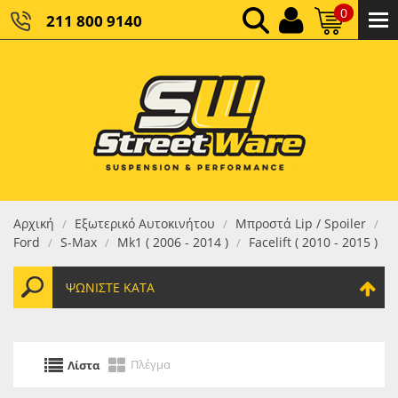
0
211 800 9140
0,00 €
ΚΑΘΑΡΌ ΣΎΝΟΛΟ:
0,00 €
ΤΕΛΙΚΌ ΣΎΝΟΛΟ:
Αρχική
Εξωτερικό Αυτοκινήτου
Μπροστά Lip / Spoiler
/
/
/
Ford
S-Max
Mk1 ( 2006 - 2014 )
Facelift ( 2010 - 2015 )
/
/
/
ΨΩΝΊΣΤΕ ΚΑΤΆ
Πλέγμα
Λίστα