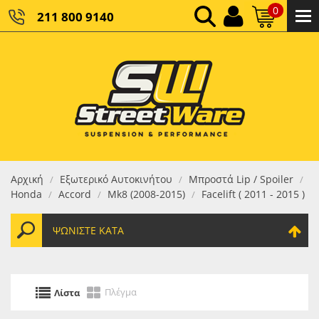
0
211 800 9140
0,00 €
ΚΑΘΑΡΌ ΣΎΝΟΛΟ:
0,00 €
ΤΕΛΙΚΌ ΣΎΝΟΛΟ:
Αρχική
Εξωτερικό Αυτοκινήτου
Μπροστά Lip / Spoiler
/
/
/
Honda
Accord
Mk8 (2008-2015)
Facelift ( 2011 - 2015 )
/
/
/
ΨΩΝΊΣΤΕ ΚΑΤΆ
Πλέγμα
Λίστα