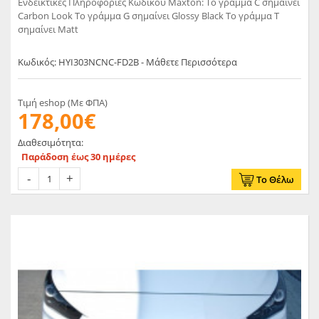
Ενδεικτικές Πληροφορίες Κωδικού Maxton: Το γράμμα C σημαίνει
Carbon Look Το γράμμα G σημαίνει Glossy Black Το γράμμα T
σημαίνει Matt
Κωδικός: HYI303NCNC-FD2B - Μάθετε Περισσότερα
Τιμή eshop (Με ΦΠΑ)
178,00€
Διαθεσιμότητα:
Παράδοση έως 30 ημέρες
Το Θέλω