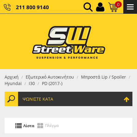
0
211 800 9140
0,00 €
ΚΑΘΑΡΌ ΣΎΝΟΛΟ:
0,00 €
ΤΕΛΙΚΌ ΣΎΝΟΛΟ:
Αρχική
Εξωτερικό Αυτοκινήτου
Μπροστά Lip / Spoiler
/
/
/
Hyundai
I30
PD (2017-)
/
/
ΨΩΝΊΣΤΕ ΚΑΤΆ
Πλέγμα
Λίστα