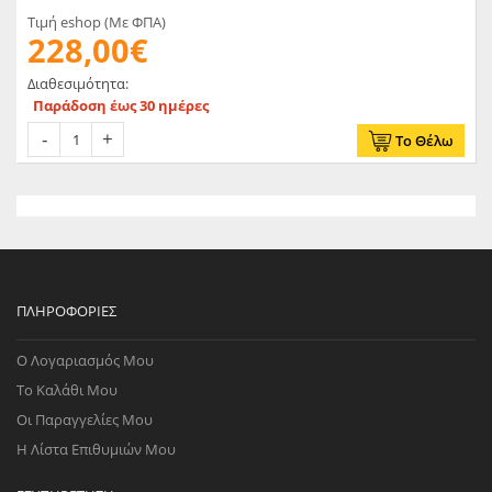
Τιμή eshop (Με ΦΠΑ)
228,00€
Διαθεσιμότητα:
Παράδοση έως 30 ημέρες
Το Θέλω
ΠΛΗΡΟΦΟΡΊΕΣ
Ο Λογαριασμός Μου
Το Καλάθι Μου
Οι Παραγγελίες Μου
Η Λίστα Επιθυμιών Μου