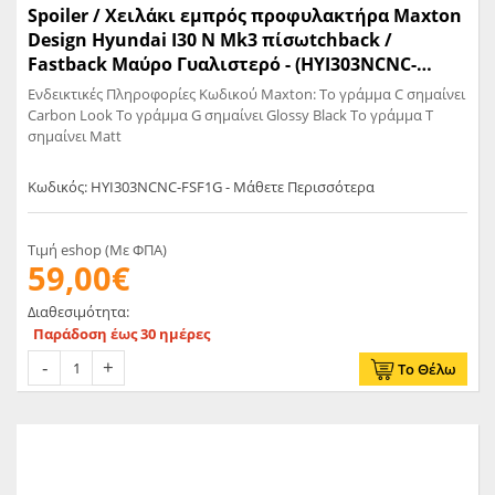
Spoiler / Χειλάκι εμπρός προφυλακτήρα Maxton
Design Hyundai I30 N Mk3 πίσωtchback /
Fastback Μαύρο Γυαλιστερό - (HYI303NCNC-
FSF1G)
Ενδεικτικές Πληροφορίες Κωδικού Maxton: Το γράμμα C σημαίνει
Carbon Look Το γράμμα G σημαίνει Glossy Black Το γράμμα T
σημαίνει Matt
Κωδικός: HYI303NCNC-FSF1G - Μάθετε Περισσότερα
Τιμή eshop (Με ΦΠΑ)
59,00€
Διαθεσιμότητα:
Παράδοση έως 30 ημέρες
Το Θέλω