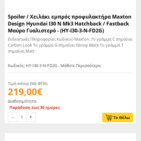
Spoiler / Χειλάκι εμπρός προφυλακτήρα Maxton
Design Hyundai I30 N Mk3 Hatchback / Fastback
Μαύρο Γυαλιστερό - (HY-I30-3-N-FD2G)
Ενδεικτικές Πληροφορίες Κωδικού Maxton: Το γράμμα C σημαίνει
Carbon Look Το γράμμα G σημαίνει Glossy Black Το γράμμα T
σημαίνει Matt
Κωδικός: HY-I30-3-N-FD2G - Μάθετε Περισσότερα
Τιμή eshop (Με ΦΠΑ)
219,00€
Διαθεσιμότητα:
Παράδοση έως 30 ημέρες
Το Θέλω