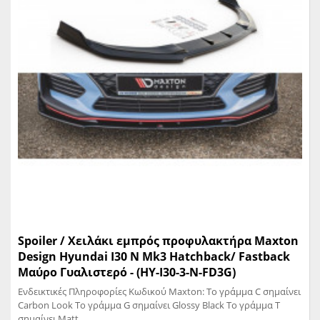
Spoiler / Χειλάκι εμπρός προφυλακτήρα Maxton
Design Hyundai I30 N Mk3 Hatchback/ Fastback
Μαύρο Γυαλιστερό - (HY-I30-3-N-FD3G)
Ενδεικτικές Πληροφορίες Κωδικού Maxton: Το γράμμα C σημαίνει
Carbon Look Το γράμμα G σημαίνει Glossy Black Το γράμμα T
σημαίνει Matt