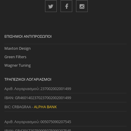
ΕΠΊΣΗΜΟΙ ΑΝΤΙΠΡΌΣΩΠΟΙ
Maxton Design
Green Filters
Wagner Tuning
ΤΡΑΠΕΖΙΚΟΊ ΛΟΓΑΡΙΑΣΜΟΊ
Αριθ. Λογαριασμού: 237002002001499
IBAN: GR4601402370237002002001499
BIC: CRBAGRAA -
ALPHA BANK
Αριθ. Λογαριασμού: 005075090207545
IBAN: GR4201720750005075090207545