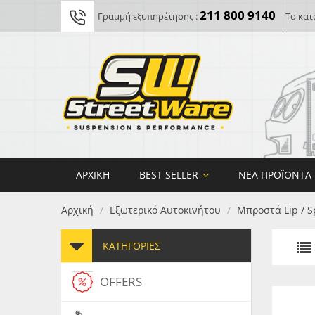
211 800 9140
Γραμμή εξυπηρέτησης :
Το κατ
ΑΡΧΙΚΉ
BEST SELLER
ΝΈΑ ΠΡΟΪΌΝΤΑ
Αρχική
Εξωτερικό Αυτοκινήτου
Μπροστά Lip / S
/
/
ΚΑΤΗΓΟΡΊΕΣ
OFFERS
FORG
MAXT