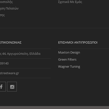
ποστολής
Σχετικά Με Εμάς
ηση Πελατών
σης
 ΕΠΙΚΟΙΝΩΝΊΑΣ
ΕΠΊΣΗΜΟΙ ΑΝΤΙΠΡΌΣΩΠΟΙ
Maxton Design
ς 44, Αργυρούπολη, Ελλάδα
Green Filters
09140
Wagner Tuning
streetware.gr