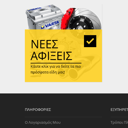
WAST
RENA
ΑΝΤΛ
ΛΕΊΠ
(TURB
ΝΈΕΣ
ΑΝΤΛ
ΑΦΊΞΕΙΣ
Κάντε κλίκ για να δείτε τα πιο
πρόσφατα είδη μας!
ΠΛΗΡΟΦΟΡΊΕΣ
ΕΞΥΠΗΡΈ
Ο Λογαριασμός Μου
Τρόποι Π