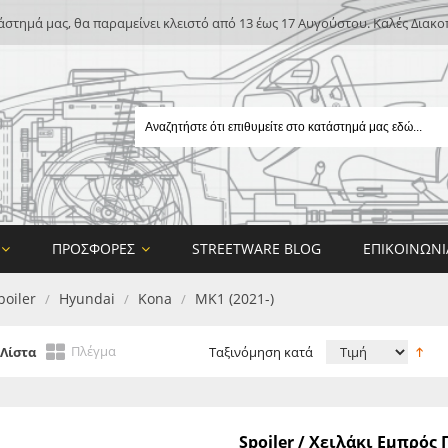
άστημά μας, θα παραμείνει κλειστό από 13 έως 17 Αυγούστου. Καλές Διακο
ΠΡΟΣΦΟΡΈΣ
STREETWARE BLOG
ΕΠΙΚΟΙΝΩΝΊ
poiler
Hyundai
Kona
MK1 (2021-)
/
/
/
Πλέγμα
Λίστα
Ταξινόμηση κατά
E
Spoiler / Χειλάκι Εμπρό
ON DESIGN