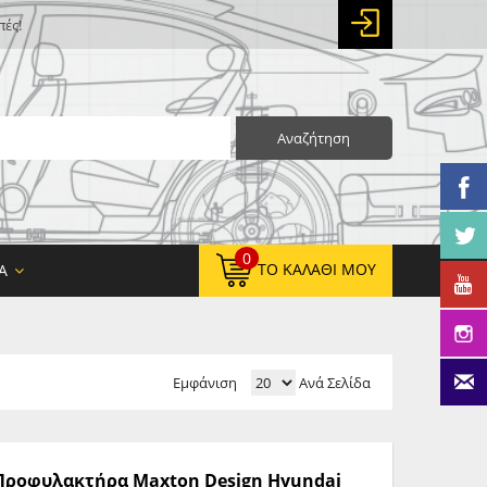
πές!
Αναζήτηση
0
ΤΟ ΚΑΛΆΘΙ ΜΟΥ
Α
Εμφάνιση
Ανά Σελίδα
0,00 €
ΚΑΘΑΡΌ ΣΎΝΟΛΟ:
0,00 €
ΤΕΛΙΚΌ ΣΎΝΟΛΟ:
ς Προφυλακτήρα Maxton Design Hyundai