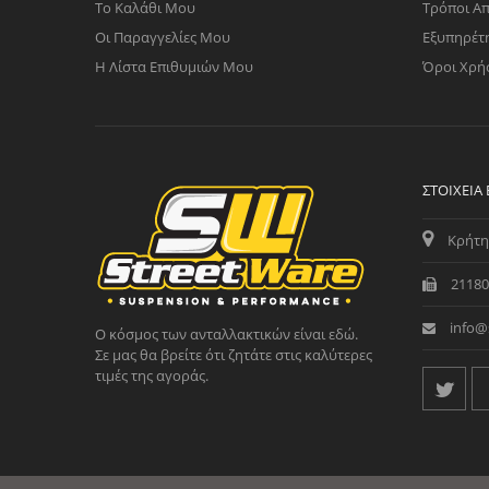
Το Καλάθι Μου
Τρόποι Α
Οι Παραγγελίες Μου
Εξυπηρέτ
Η Λίστα Επιθυμιών Μου
Όροι Χρή
ΣΤΟΙΧΕΊΑ
Κρήτη
21180
info@
Ο κόσμος των ανταλλακτικών είναι εδώ.
Σε μας θα βρείτε ότι ζητάτε στις καλύτερες
τιμές της αγοράς.