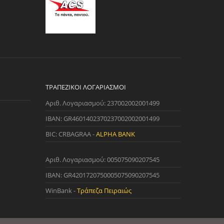
ΤΡΑΠΕΖΙΚΟΊ ΛΟΓΑΡΙΑΣΜΟΊ
Αριθ. Λογαριασμού: 237002002001499
IBAN: GR4601402370237002002001499
BIC: CRBAGRAA -
ALPHA BANK
Αριθ. Λογαριασμού: 005075090207545
IBAN: GR4201720750005075090207545
WinBank -
Τράπεζα Πειραιώς