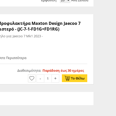
Εμφάνιση
Ανά Σελίδα
 Προφυλακτήρα Maxton Design Jaecoo 7
λιστερό - (JC-7-1-FD1G+FD1RG)
Front Splitter Jaecoo 7 Mk1 Κατάλληλο για: Jaecoo 7 Mk1 2023 -
θετε Περισσότερα
Διαθεσιμότητα:
Παράδοση έως 30 ημέρες
Το Θέλω