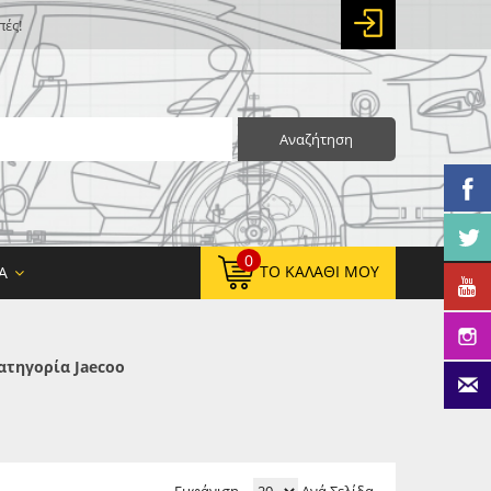
πές!
Αναζήτηση
0
ΤΟ ΚΑΛΆΘΙ ΜΟΥ
Α
ατηγορία Jaecoo
0,00 €
ΚΑΘΑΡΌ ΣΎΝΟΛΟ:
0,00 €
ΤΕΛΙΚΌ ΣΎΝΟΛΟ: