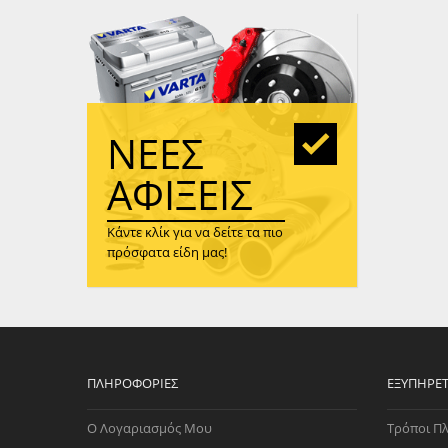
WAST
RENA
ΑΝΤΛ
ΛΕΊΠ
(TURB
ΝΈΕΣ
ΑΝΤΛ
ΑΦΊΞΕΙΣ
Κάντε κλίκ για να δείτε τα πιο
πρόσφατα είδη μας!
ΠΛΗΡΟΦΟΡΊΕΣ
ΕΞΥΠΗΡΈ
Ο Λογαριασμός Μου
Τρόποι Π