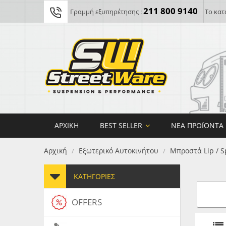
211 800 9140
Γραμμή εξυπηρέτησης :
Το κατ
ΑΡΧΙΚΉ
BEST SELLER
ΝΈΑ ΠΡΟΪΌΝΤΑ
Αρχική
Εξωτερικό Αυτοκινήτου
Μπροστά Lip / S
/
/
ΚΑΤΗΓΟΡΊΕΣ
OFFERS
FORG
MAXT