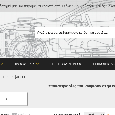
άστημά μας, θα παραμείνει κλειστό από 13 έως 17 Αυγούστου. Καλές Διακο
ΠΡΟΣΦΟΡΈΣ
STREETWARE BLOG
ΕΠΙΚΟΙΝΩΝΊ
poiler
Jaecoo
/
Υποκατηγορίες που ανήκουν στην κ
7
E
ON DESIGN
Πλέγμα
Λίστα