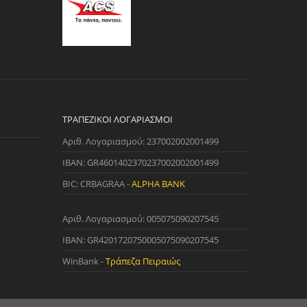
ΤΡΑΠΕΖΙΚΟΊ ΛΟΓΑΡΙΑΣΜΟΊ
Αριθ. Λογαριασμού: 237002002001499
IBAN: GR4601402370237002002001499
BIC: CRBAGRAA -
ALPHA BANK
Αριθ. Λογαριασμού: 005075090207545
IBAN: GR4201720750005075090207545
WinBank -
Τράπεζα Πειραιώς