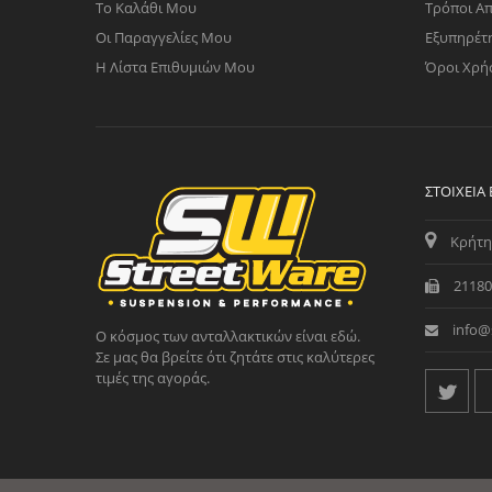
Το Καλάθι Μου
Τρόποι Α
Οι Παραγγελίες Μου
Εξυπηρέτ
Η Λίστα Επιθυμιών Μου
Όροι Χρή
ΣΤΟΙΧΕΊΑ
Κρήτη
21180
info@
Ο κόσμος των ανταλλακτικών είναι εδώ.
Σε μας θα βρείτε ότι ζητάτε στις καλύτερες
τιμές της αγοράς.