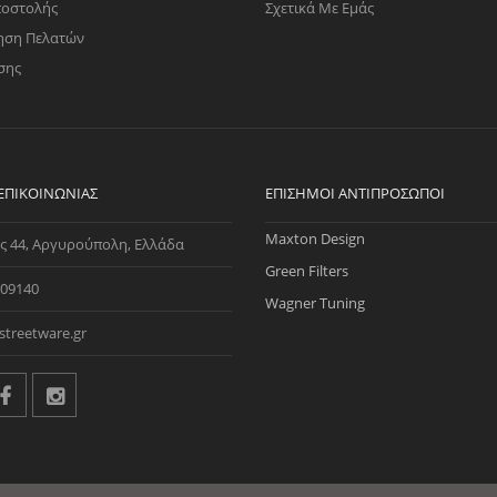
ποστολής
Σχετικά Με Εμάς
ηση Πελατών
σης
 ΕΠΙΚΟΙΝΩΝΊΑΣ
ΕΠΊΣΗΜΟΙ ΑΝΤΙΠΡΌΣΩΠΟΙ
Maxton Design
ς 44, Αργυρούπολη, Ελλάδα
Green Filters
09140
Wagner Tuning
streetware.gr