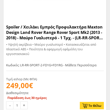
Spoiler / Χειλάκι Εμπρός Προφυλακτήρα Maxton
Design Land Rover Range Rover Sport Mk2 (2013 -
2018) - Μαύρο Γυαλιστερό - 1 Τμχ. - (LR-RR-SPORT-
2-FD1G+FD1RG)
• Υψηλή ακρίβεια • Μαύρο γυαλιστερό • Κατασκευάζεται από
πλαστικό ABS • Ποιότητα & εφαρμογή εφάμιλλη του
εργοστασιακού
Κωδικός: LR-RR-SPORT-2-FD1G+FD1RG - Μάθετε Περισσότερα
Τιμή eshop (Με ΦΠΑ)
249,00€
Διαθεσιμότητα:
Παράδοση έως 30 ημέρες
Το Θέλω