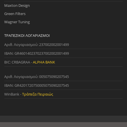
Maxton Design
Green Filters
Wagner Tuning
ΤΡΑΠΕΖΙΚΟΊ ΛΟΓΑΡΙΑΣΜΟΊ
Αριθ. Λογαριασμού: 237002002001499
IBAN: GR4601402370237002002001499
BIC: CRBAGRAA -
ALPHA BANK
Αριθ. Λογαριασμού: 005075090207545
IBAN: GR4201720750005075090207545
WinBank -
Τράπεζα Πειραιώς
© 2022 StreetWare. All Rights Reserved. | Designed and Developed
by