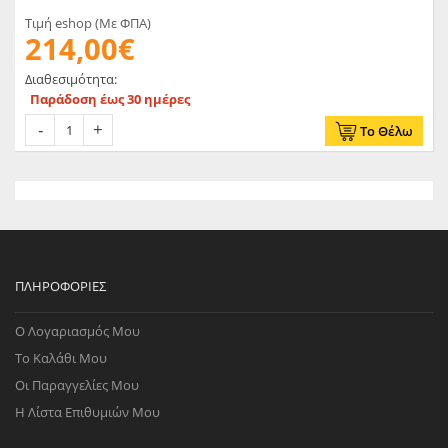
Τιμή eshop (Με ΦΠΑ)
214,00€
Διαθεσιμότητα:
Παράδοση έως 30 ημέρες
Το Θέλω
ΠΛΗΡΟΦΟΡΊΕΣ
Ο Λογαριασμός Μου
Το Καλάθι Μου
Οι Παραγγελίες Μου
Η Λίστα Επιθυμιών Μου