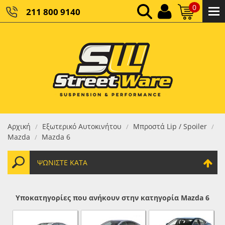
0
211 800 9140
0,00 €
ΚΑΘΑΡΌ ΣΎΝΟΛΟ:
0,00 €
ΤΕΛΙΚΌ ΣΎΝΟΛΟ:
Αρχική
Εξωτερικό Αυτοκινήτου
Μπροστά Lip / Spoiler
/
/
/
Mazda
Mazda 6
/
ΨΩΝΊΣΤΕ ΚΑΤΆ
Υποκατηγορίες που ανήκουν στην κατηγορία Mazda 6