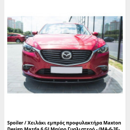
Spoiler / Χειλάκι εμπρός προφυλακτήρα Maxton
Design Mazda 6 GJ Μαύρο Γυαλιστερό - (MA-6-3F-