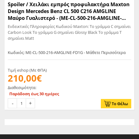
Spoiler / Χειλάκι εμπρός προφυλακτήρα Maxton
Design Mercedes Benz CL 500 C216 AMGLINE
Μαύρο Γυαλιστερό - (ME-CL-500-216-AMGLINE-
FD1G)
Ενδεικτικές Πληροφορίες Κωδικού Maxton: Το γράμμα C σημαίνει
Carbon Look Το γράμμα G σημαίνει Glossy Black Το γράμμα T
σημαίνει Matt
Κωδικός: ME-CL-500-216-AMGLINE-FD1G - Μάθετε Περισσότερα
Τιμή eshop (Με ΦΠΑ)
210,00€
Διαθεσιμότητα:
Παράδοση έως 30 ημέρες
Το Θέλω