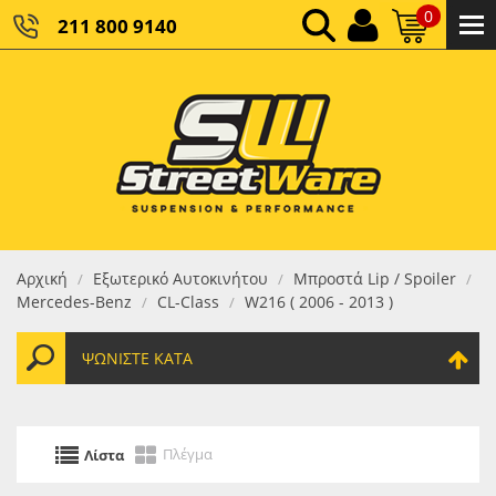
0
211 800 9140
0,00 €
ΚΑΘΑΡΌ ΣΎΝΟΛΟ:
0,00 €
ΤΕΛΙΚΌ ΣΎΝΟΛΟ:
Αρχική
Εξωτερικό Αυτοκινήτου
Μπροστά Lip / Spoiler
/
/
/
Mercedes-Benz
CL-Class
W216 ( 2006 - 2013 )
/
/
ΨΩΝΊΣΤΕ ΚΑΤΆ
Πλέγμα
Λίστα