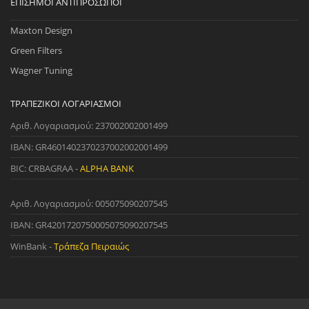
ΕΠΊΣΗΜΟΙ ΑΝΤΙΠΡΌΣΩΠΟΙ
Maxton Design
Green Filters
Wagner Tuning
ΤΡΑΠΕΖΙΚΟΊ ΛΟΓΑΡΙΑΣΜΟΊ
Αριθ. Λογαριασμού: 237002002001499
IBAN: GR4601402370237002002001499
BIC: CRBAGRAA -
ALPHA BANK
Αριθ. Λογαριασμού: 005075090207545
IBAN: GR4201720750005075090207545
WinBank -
Τράπεζα Πειραιώς