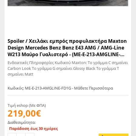
Spoiler / Χειλάκι εμπρός προφυλακτήρα Maxton
Design Mercedes Benz Benz E43 AMG / AMG-Line
W213 Μαύρο Γυαλιστερό - (ME-E-213-AMGLINE-
FD1G)
Ενδεικτικές Πληροφορίες Κωδικού Maxton: Το γράμμα C σημαίνει
Carbon Look Το γράμμα G σημαίνει Glossy Black Το γράμμα T
σημαίνει Matt
Κωδικός: ME-E-213-AMGLINE-FD1G - Μάθετε Περισσότερα
Τιμή eshop (Με ΦΠΑ)
219,00€
Διαθεσιμότητα:
Παράδοση έως 30 ημέρες