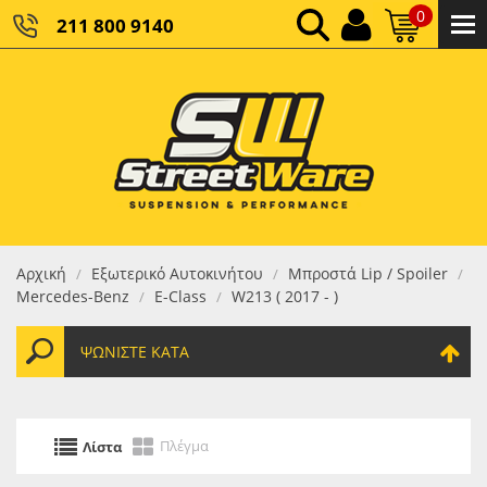
0
211 800 9140
0,00 €
ΚΑΘΑΡΌ ΣΎΝΟΛΟ:
0,00 €
ΤΕΛΙΚΌ ΣΎΝΟΛΟ:
Αρχική
Εξωτερικό Αυτοκινήτου
Μπροστά Lip / Spoiler
/
/
/
Mercedes-Benz
E-Class
W213 ( 2017 - )
/
/
ΨΩΝΊΣΤΕ ΚΑΤΆ
Πλέγμα
Λίστα