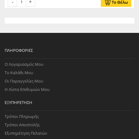
Το Θέλω
ΠΛΗΡΟΦΟΡΊΕΣ
Ο Λογαριασμός Μου
Το Καλάθι Μου
Οι Παραγγελίες Μου
Η Λίστα Επιθυμιών Μου
ΕΞΥΠΗΡΈΤΗΣΗ
Τρόποι Πληρωμής
Τρόποι Αποστολής
Εξυπηρέτηση Πελατών