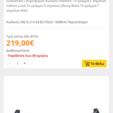
Ενδεικτικές Πληροφορίες Κωδικού Maxton: Το γράμμα C σημαίνει
Carbon Look Το γράμμα G σημαίνει Glossy Black Το γράμμα T
σημαίνει Matt
Κωδικός: ME-E-213-63-ES-FD2G - Μάθετε Περισσότερα
Τιμή eshop (Με ΦΠΑ)
219,00€
Διαθεσιμότητα:
Παράδοση έως 30 ημέρες
Το Θέλω