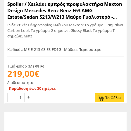
Spoiler / Χειλάκι εμπρός προφυλακτήρα Maxton
Design Mercedes Benz Benz E63 AMG
Estate/Sedan S213/W213 Μαύρο Γυαλιστερό -
(ME-E-213-63-ES-FD1G)
Ενδεικτικές Πληροφορίες Κωδικού Maxton: Το γράμμα C σημαίνει
Carbon Look Το γράμμα G σημαίνει Glossy Black Το γράμμα T
σημαίνει Matt
Κωδικός: ME-E-213-63-ES-FD1G - Μάθετε Περισσότερα
Τιμή eshop (Με ΦΠΑ)
219,00€
Διαθεσιμότητα:
Παράδοση έως 30 ημέρες
Το Θέλω