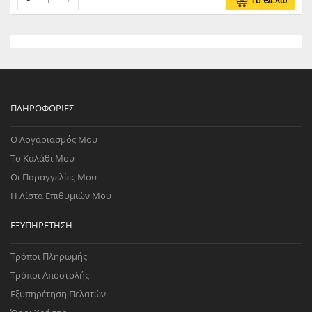
Το Θέλω
ΠΛΗΡΟΦΟΡΊΕΣ
Ο Λογαριασμός Μου
Το Καλάθι Μου
Οι Παραγγελίες Μου
Η Λίστα Επιθυμιών Μου
ΕΞΥΠΗΡΈΤΗΣΗ
Τρόποι Πληρωμής
Τρόποι Αποστολής
Εξυπηρέτηση Πελατών