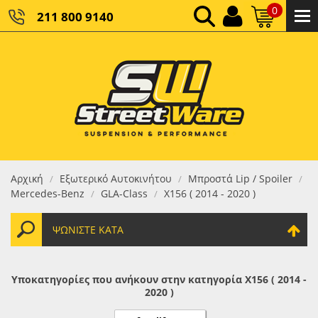
0
211 800 9140
0,00 €
ΚΑΘΑΡΌ ΣΎΝΟΛΟ:
0,00 €
ΤΕΛΙΚΌ ΣΎΝΟΛΟ:
Αρχική
Εξωτερικό Αυτοκινήτου
Μπροστά Lip / Spoiler
/
/
/
Mercedes-Benz
GLA-Class
X156 ( 2014 - 2020 )
/
/
ΨΩΝΊΣΤΕ ΚΑΤΆ
Υποκατηγορίες που ανήκουν στην κατηγορία X156 ( 2014 -
2020 )