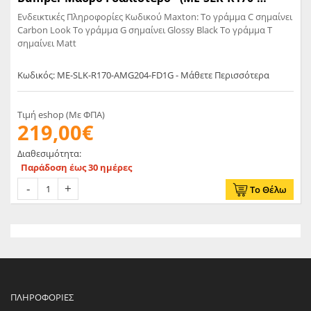
AMG204-FD1G)
Ενδεικτικές Πληροφορίες Κωδικού Maxton: Το γράμμα C σημαίνει
Carbon Look Το γράμμα G σημαίνει Glossy Black Το γράμμα T
σημαίνει Matt
Κωδικός: ME-SLK-R170-AMG204-FD1G - Μάθετε Περισσότερα
Τιμή eshop (Με ΦΠΑ)
219,00€
Διαθεσιμότητα:
Παράδοση έως 30 ημέρες
Το Θέλω
ΠΛΗΡΟΦΟΡΊΕΣ