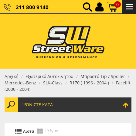
0
211 800 9140
0,00 €
ΚΑΘΑΡΌ ΣΎΝΟΛΟ:
0,00 €
ΤΕΛΙΚΌ ΣΎΝΟΛΟ:
Αρχική
Εξωτερικό Αυτοκινήτου
Μπροστά Lip / Spoiler
/
/
/
Mercedes-Benz
SLK-Class
R170 ( 1996 - 2004 )
Facelift
/
/
/
(2000 - 2004)
ΨΩΝΊΣΤΕ ΚΑΤΆ
Πλέγμα
Λίστα