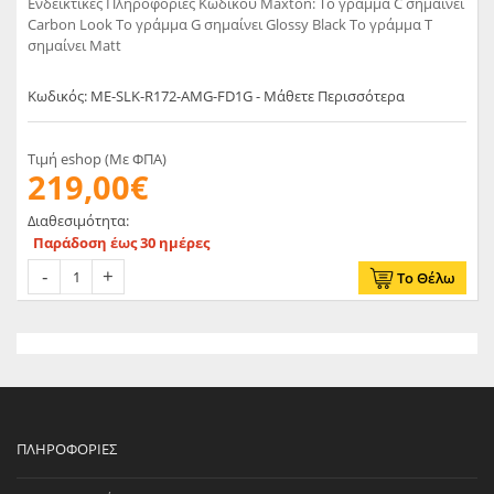
Ενδεικτικές Πληροφορίες Κωδικού Maxton: Το γράμμα C σημαίνει
Carbon Look Το γράμμα G σημαίνει Glossy Black Το γράμμα T
σημαίνει Matt
Κωδικός: ME-SLK-R172-AMG-FD1G - Μάθετε Περισσότερα
Τιμή eshop (Με ΦΠΑ)
219,00€
Διαθεσιμότητα:
Παράδοση έως 30 ημέρες
Το Θέλω
ΠΛΗΡΟΦΟΡΊΕΣ