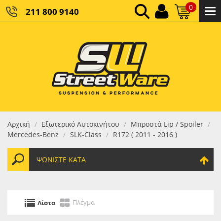
0
211 800 9140
0,00 €
ΚΑΘΑΡΌ ΣΎΝΟΛΟ:
0,00 €
ΤΕΛΙΚΌ ΣΎΝΟΛΟ:
Αρχική
Εξωτερικό Αυτοκινήτου
Μπροστά Lip / Spoiler
/
/
/
Mercedes-Benz
SLK-Class
R172 ( 2011 - 2016 )
/
/
ΨΩΝΊΣΤΕ ΚΑΤΆ
Πλέγμα
Λίστα