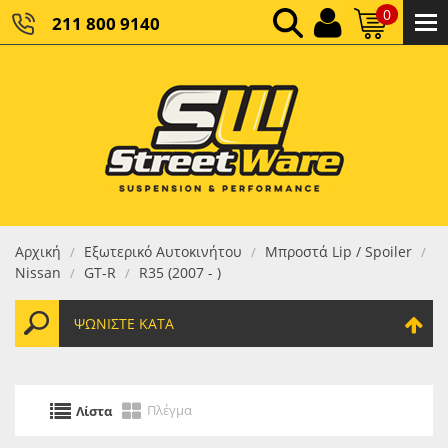
0
211 800 9140
0,00 €
ΚΑΘΑΡΌ ΣΎΝΟΛΟ:
0,00 €
ΤΕΛΙΚΌ ΣΎΝΟΛΟ:
Αρχική
Εξωτερικό Αυτοκινήτου
Μπροστά Lip / Spoiler
/
/
/
Nissan
GT-R
R35 (2007 - )
/
/
ΨΩΝΊΣΤΕ ΚΑΤΆ
Πλέγμα
Λίστα